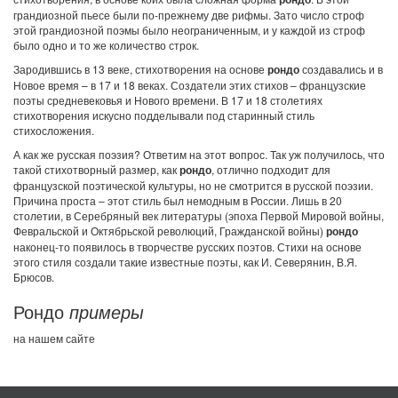
грандиозной пьесе были по-прежнему две рифмы. Зато число строф
этой грандиозной поэмы было неограниченным, и у каждой из строф
было одно и то же количество строк.
Зародившись в 13 веке, стихотворения на основе
рондо
создавались и в
Новое время – в 17 и 18 веках. Создатели этих стихов – французские
поэты средневековья и Нового времени. В 17 и 18 столетиях
стихотворения искусно подделывали под старинный стиль
стихосложения.
А как же русская поэзия? Ответим на этот вопрос. Так уж получилось, что
такой стихотворный размер, как
рондо
, отлично подходит для
французской поэтической культуры, но не смотрится в русской поэзии.
Причина проста – этот стиль был немодным в России. Лишь в 20
столетии, в Серебряный век литературы (эпоха Первой Мировой войны,
Февральской и Октябрьской революций, Гражданской войны)
рондо
наконец-то появилось в творчестве русских поэтов. Стихи на основе
этого стиля создали такие известные поэты, как И. Северянин, В.Я.
Брюсов.
Рондо
примеры
на нашем сайте