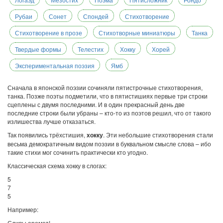
Рубаи
Сонет
Спондей
Стихотворение
Стихотворение в прозе
Стихотворные миниатюры
Танка
Твердые формы
Телестих
Хокку
Хорей
Экспериментальная поэзия
Ямб
Сначала в японской поэзии сочиняли пятистрочные стихотворения,
танка. Позже поэты подметили, что в пятистишиях первые три строки
сцеплены с двумя последними. И в один прекрасный день две
последние строки были убраны – кто-то из поэтов решил, что от такого
излишества лучше отказаться.
Так появились трёхстишия,
хокку
. Эти небольшие стихотворения стали
весьма демократичным видом поэзии в буквальном смысле слова – ибо
такие стихи мог сочинить практически кто угодно.
Классическая схема хокку в слогах:
5
7
5
Например:
Сливы аромат!