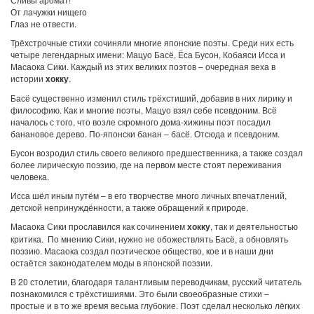
От лачужки нищего
Глаз не отвести.
Трёхстрочные стихи сочиняли многие японские поэты. Среди них есть
четыре легендарных имени: Мацуо Басё, Ёса Бусон, Кобаяси Исса и
Масаока Сики. Каждый из этих великих поэтов – очередная веха в
истории
хокку
.
Басё существенно изменил стиль трёхстиший, добавив в них лирику и
философию. Как и многие поэты, Мацуо взял себе псевдоним. Всё
началось с того, что возле скромного дома-хижины поэт посадил
банановое дерево. По-японски банан – басё. Отсюда и псевдоним.
Бусон возродил стиль своего великого предшественника, а также создал
более лирическую поэзию, где на первом месте стоят переживания
человека.
Исса шёл иным путём – в его творчестве много личных впечатлений,
детской непринуждённости, а также обращений к природе.
Масаока Сики прославился как сочинением
хокку
, так и деятельностью
критика. По мнению Сики, нужно не обожествлять Басё, а обновлять
поэзию. Масаока создал поэтическое общество, кое и в наши дни
остаётся законодателем моды в японской поэзии.
В 20 столетии, благодаря талантливым переводчикам, русский читатель
познакомился с трёхстишиями. Это были своеобразные стихи –
простые и в то же время весьма глубокие. Поэт сделал несколько лёгких