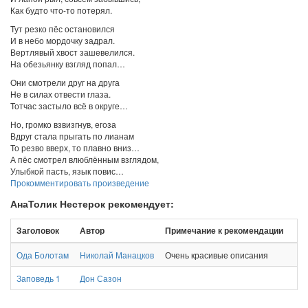
Как будто что-то потерял.
Тут резко пёс остановился
И в небо мордочку задрал.
Вертлявый хвост зашевелился.
На обезьянку взгляд попал…
Они смотрели друг на друга
Не в силах отвести глаза.
Тотчас застыло всё в округе…
Но, громко взвизгнув, егоза
Вдруг стала прыгать по лианам
То резво вверх, то плавно вниз…
А пёс смотрел влюблённым взглядом,
Улыбкой пасть, язык повис…
Прокомментировать произведение
АнаТолик Нестерок рекомендует:
Заголовок
Автор
Примечание к рекомендации
Ода Болотам
Николай Манацков
Очень красивые описания
Заповедь 1
Дон Сазон