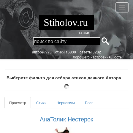
Перейти
к
АнаТо
основному
Несте
содержанию
Stiholov.ru
стихи
aвторы 975
стихи
16830 ответы 3202
Хорошего настроения, Гость!
Выберите фильтр для отбора стихов данного Автора
Главные
Просмотр
(активная
Стихи
Черновики
Блог
вкладки
вкладка)
АнаТолик Нестерок