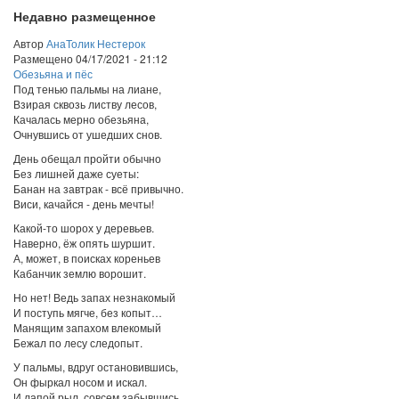
Недавно размещенное
Автор
АнаТолик Нестерок
Размещено
04/17/2021 - 21:12
Обезьяна и пёс
Под тенью пальмы на лиане,
Взирая сквозь листву лесов,
Качалась мерно обезьяна,
Очнувшись от ушедших снов.
День обещал пройти обычно
Без лишней даже суеты:
Банан на завтрак - всё привычно.
Виси, качайся - день мечты!
Какой-то шорох у деревьев.
Наверно, ёж опять шуршит.
А, может, в поисках кореньев
Кабанчик землю ворошит.
Но нет! Ведь запах незнакомый
И поступь мягче, без копыт…
Манящим запахом влекомый
Бежал по лесу следопыт.
У пальмы, вдруг остановившись,
Он фыркал носом и искал.
И лапой рыл, совсем забывшись,