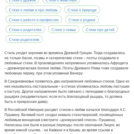
Стихи о любви и про любовь
Стихи о природе
Стихи о работе и профессии
Стихи о родине
Стихи о родителях
Стихи о семье
Стихи про детей
Стихи родителям
Стиль уходит корнями во времена Древней Греции. Тогда создавались
не только басни, поэмы и сатирические стихи – поэты создавали и
любовные стихи. В произведениях непременно упоминалась Афродита
– древнегреческая богиня любви. Поэты Древнего Рима тоже создавали
любовную лирику, при этом упоминая Венеру.
В Средневековье появилось два направления любовных стихов. Одно из
них называлось пасторальным – в стихах упоминалась любовь пастушки
к пастуху. Другое направление было связано с легендами о благородных
рыцарях (неудивительно: если есть благородный рыцарь, то должна
быть и прекрасная дама).
В Российской Империи расцвет стихов о любви начался благодаря А.С.
Пушкину. Великий поэт создал немало стихотворений, посвящённых
любимым женщинам (смотрите «донжуанский список» Пушкина).
Написаны они были в разные периоды: после окончания Лицея, во
время южной ссылки, - на Кавказе и в Крыму, во время ссылки в