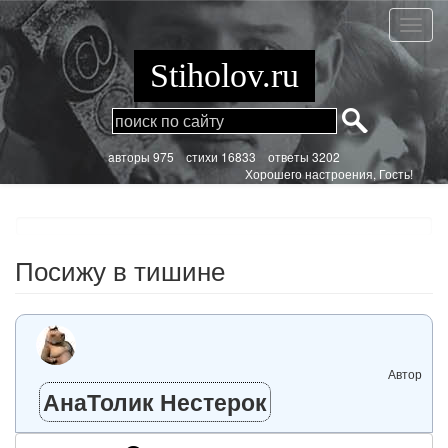
Перейти
к
Посиж
основному
в
содержанию
тишин
Stiholov.ru
aвторы 975
стихи
16833 ответы 3202
Хорошего настроения, Гость!
Посижу в тишине
Автор
АнаТолик Нестерок