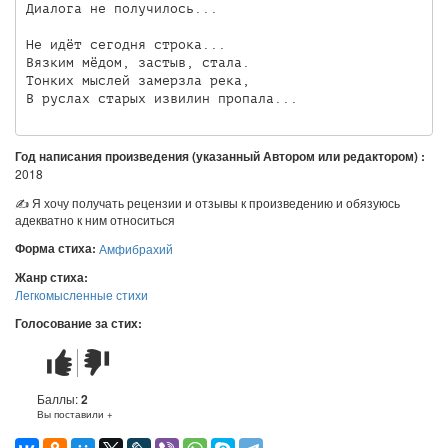
Диалога не получилось...

Не идёт сегодня строка...

Вязким мёдом, застыв, стала.

Тонких мыслей замерзла река,

В руслах старых извилин пропала...
Год написания произведения (указанный Автором или редактором) :
2018
✍ Я хочу получать рецензии и отзывы к произведению и обязуюсь
адекватно к ним относиться
Форма стиха:
Амфибрахий
Жанр стиха:
Легкомысленные стихи
Голосование за стих:
Стих
Стих
понравился
не
понравился
Баллы:
2
Вы поставили +