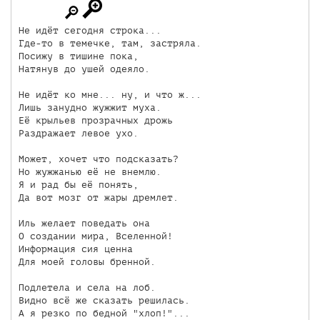
Не идёт сегодня строка...

Где-то в темечке, там, застряла.

Посижу в тишине пока,

Натянув до ушей одеяло.

Не идёт ко мне... ну, и что ж...

Лишь занудно жужжит муха.

Её крыльев прозрачных дрожь

Раздражает левое ухо.

Может, хочет что подсказать?

Но жужжанью её не внемлю.

Я и рад бы её понять,

Да вот мозг от жары дремлет.

Иль желает поведать она

О создании мира, Вселенной!

Информация сия ценна

Для моей головы бренной.

Подлетела и села на лоб.

Видно всё же сказать решилась.

А я резко по бедной "хлоп!"...
