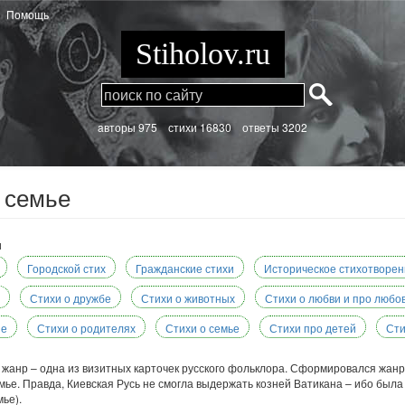
Помощь
Stiholov.ru
aвторы 975
стихи
16830 ответы 3202
 семье
и
Городской стих
Гражданские стихи
Историческое стихотворен
Стихи о дружбе
Стихи о животных
Стихи о любви и про любо
не
Стихи о родителях
Стихи о семье
Стихи про детей
Сти
 жанр – одна из визитных карточек русского фольклора. Сформировался жанр
ье. Правда, Киевская Русь не смогла выдержать козней Ватикана – ибо была
ье).