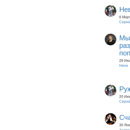
Не
6 Март
Серге
Мы 
ра
по
29 Июл
Нина
Ру
20 Июн
Серге
Сч
30 Янв
Андре