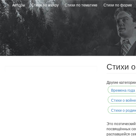
Перейти
Авторы
Стихи по жанру
Стихи по тематике
Стихи по форме
к
основному
содержанию
Стихи о
Другие категори
Времена года
Стихи о войне
Стихи о роди
Это поэтический
посвящённых сем
распавшейся сем