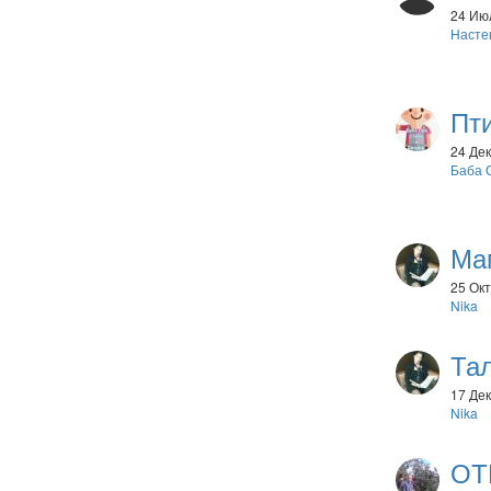
24 Июл
Насте
Пти
24 Дек
Баба 
Ма
25 Окт
Nika
Та
17 Дек
Nika
ОТ