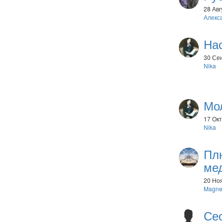
28 Авг
Алекс
На
30 Сен
Nika
Мо
17 Окт
Nika
Пл
ме
20 Ноя
Magne
Се