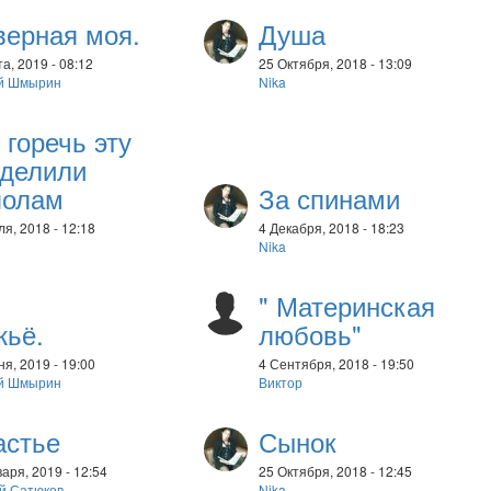
верная моя.
Душа
а, 2019 - 08:12
25 Октября, 2018 - 13:09
й Шмырин
Nika
горечь эту
зделили
полам
За спинами
я, 2018 - 12:18
4 Декабря, 2018 - 18:23
Nika
" Материнская
жьё.
любовь"
я, 2019 - 19:00
4 Сентября, 2018 - 19:50
й Шмырин
Виктор
астье
Сынок
аря, 2019 - 12:54
25 Октября, 2018 - 12:45
й Сатюков
Nika