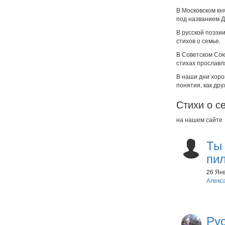
В Московском кн
под названием Д
В русской поэзи
стихов о семье.
В Советском Сою
стихах прославл
В наши дни хоро
понятия, как др
Стихи о с
на нашем сайте
Ты 
пи
26 Янв
Алекс
Рус