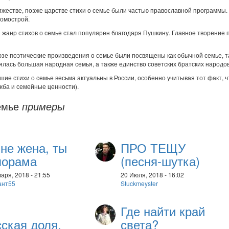
яжестве, позже царстве стихи о семье были частью православной программы.
омострой.
и жанр стихов о семье стал популярен благодаря Пушкину. Главное творение п
зе поэтические произведения о семье были посвящены как обычной семье, т
ялась большая народная семья, а также единство советских братских народов
шие стихи о семье весьма актуальны в России, особенно учитывая тот факт, 
ужба и семейные ценности).
емье
примеры
не жена, ты
ПРО ТЕЩУ
лорама
(песня-шутка)
аря, 2018 - 21:55
20 Июля, 2018 - 16:02
ант55
Stuckmeyster
Где найти край
ская доля.
света?