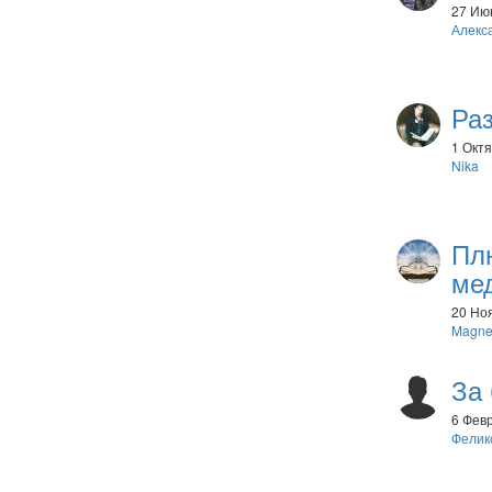
27 Июн
Алекс
Ра
1 Октя
Nika
Пл
ме
20 Ноя
Magne
За
6 Февр
Фелик