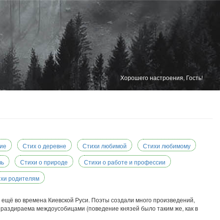
Хорошего настроения, Гость!
ие
Стих о деревне
Стихи любимой
Стихи любимому
вь
Стихи о природе
Стихи о работе и профессии
хи родителям
 ещё во времена Киевской Руси. Поэты создали много произведений,
 раздираема междоусобицами (поведение князей было таким же, как в