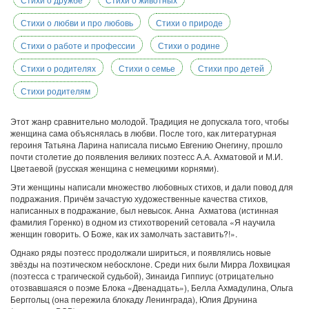
Стихи о любви и про любовь
Стихи о природе
Стихи о работе и профессии
Стихи о родине
Стихи о родителях
Стихи о семье
Стихи про детей
Стихи родителям
Этот жанр сравнительно молодой. Традиция не допускала того, чтобы
женщина сама объяснялась в любви. После того, как литературная
героиня Татьяна Ларина написала письмо Евгению Онегину, прошло
почти столетие до появления великих поэтесс А.А. Ахматовой и М.И.
Цветаевой (русская женщина с немецкими корнями).
Эти женщины написали множество любовных стихов, и дали повод для
подражания. Причём зачастую художественные качества стихов,
написанных в подражание, был невысок. Анна Ахматова (истинная
фамилия Горенко) в одном из стихотворений сетовала «Я научила
женщин говорить. О Боже, как их замолчать заставить?!».
Однако ряды поэтесс продолжали шириться, и появлялись новые
звёзды на поэтическом небосклоне. Среди них были Мирра Лохвицкая
(поэтесса с трагической судьбой), Зинаида Гиппиус (отрицательно
отозвавшаяся о поэме Блока «Двенадцать»), Белла Ахмадулина, Ольга
Берггольц (она пережила блокаду Ленинграда), Юлия Друнина