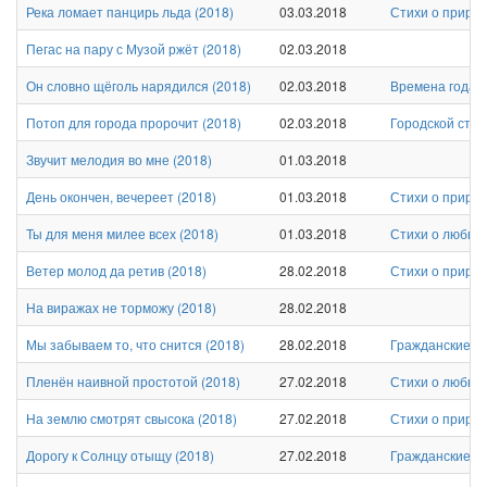
Река ломает панцирь льда
(
2018
)
03.03.2018
Стихи о приро
Пегас на пару с Музой ржёт
(
2018
)
02.03.2018
Он словно щёголь нарядился
(
2018
)
02.03.2018
Времена года
Потоп для города пророчит
(
2018
)
02.03.2018
Городской стих
Звучит мелодия во мне
(
2018
)
01.03.2018
День окончен, вечереет
(
2018
)
01.03.2018
Стихи о приро
Ты для меня милее всех
(
2018
)
01.03.2018
Стихи о любви 
Ветер молод да ретив
(
2018
)
28.02.2018
Стихи о приро
На виражах не торможу
(
2018
)
28.02.2018
Мы забываем то, что снится
(
2018
)
28.02.2018
Гражданские с
Пленён наивной простотой
(
2018
)
27.02.2018
Стихи о любви 
На землю смотрят свысока
(
2018
)
27.02.2018
Стихи о приро
Дорогу к Солнцу отыщу
(
2018
)
27.02.2018
Гражданские с