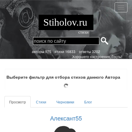
Перейти
к
Алекс
основному
содержанию
Stiholov.ru
стихи
aвторы 975
стихи
16833 ответы 3202
Хорошего настроения, Гость!
Выберите фильтр для отбора стихов данного Автора
Главные
Просмотр
(активная
Стихи
Черновики
Блог
вкладки
вкладка)
Алексант55