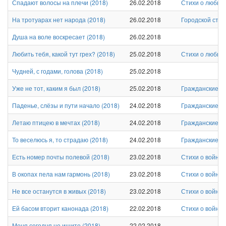
Спадают волосы на плечи
(
2018
)
26.02.2018
Стихи о любви 
На тротуарах нет народа
(
2018
)
26.02.2018
Городской стих
Душа на воле воскресает
(
2018
)
26.02.2018
Любить тебя, какой тут грех?
(
2018
)
25.02.2018
Стихи о любви 
Чудней, с годами, голова
(
2018
)
25.02.2018
Уже не тот, каким я был
(
2018
)
25.02.2018
Гражданские с
Паденье, слёзы и пути начало
(
2018
)
24.02.2018
Гражданские с
Летаю птицею в мечтах
(
2018
)
24.02.2018
Гражданские с
То веселюсь я, то страдаю
(
2018
)
24.02.2018
Гражданские с
Есть номер почты полевой
(
2018
)
23.02.2018
Стихи о войне
В окопах пела нам гармонь
(
2018
)
23.02.2018
Стихи о войне
Не все останутся в живых
(
2018
)
23.02.2018
Стихи о войне
Ей басом вторит канонада
(
2018
)
22.02.2018
Стихи о войне
Меня сегодня не ищите
(
2018
)
22.02.2018