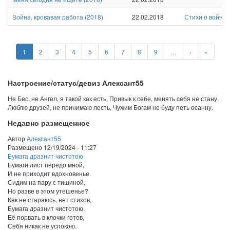
Война, кровавая работа
(
2018
)
22.02.2018
Стихи о войне
1
2
3
4
5
6
7
8
9
…
›
»
Настроение/статус/девиз Алексант55
Не Бес, не Ангел, я такой как есть, Привык к себе, менять себя не стану.
Люблю друзей, не принимаю лесть, Чужим Богам не буду петь осанну.
Недавно размещенное
Автор
Алексант55
Размещено
12/19/2024 - 11:27
Бумага дразнит чистотою
Бумаги лист передо мной,
И не приходит вдохновенье.
Сидим на пару с тишиной,
Но разве в этом утешенье?
Как не стараюсь, нет стихов,
Бумага дразнит чистотою.
Её порвать в клочки готов,
Себя никак не успокою.