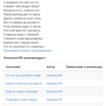
Страданье это мне за что,
А может чем обидел Музу?
Вопросы есть, ответит кто,
Такой расклад мне по вкусу.
Дарить покой не хочет ночь,
Вот я и маюсь до рассвета.
Хочу сбежать куда то прочь,
И в этой муке нет просвета.
Сидим на пару с тишиной,
Сбежало снова вдохновенье.
Бумаги лист передо мной,
Что он заполнится, сомненье…
Прокомментировать произведение
Алексант55 рекомендует:
Заголовок
Автор
Примечание к рекомендаци
Что не так, решайте сами
Алексант55
Ушёл из жизни в пятьдесят
Алексант55
Ещё не скоро отрезвею
Алексант55
Подходит осени черёд
Алексант55