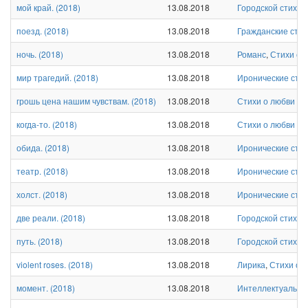
мой край.
(
2018
)
13.08.2018
Городской стих
,
И
поезд.
(
2018
)
13.08.2018
Гражданские стих
ночь.
(
2018
)
13.08.2018
Романс
,
Стихи о 
мир трагедий.
(
2018
)
13.08.2018
Иронические сти
грошь цена нашим чувствам.
(
2018
)
13.08.2018
Стихи о любви и 
когда-то.
(
2018
)
13.08.2018
Стихи о любви и 
обида.
(
2018
)
13.08.2018
Иронические сти
театр.
(
2018
)
13.08.2018
Иронические сти
холст.
(
2018
)
13.08.2018
Иронические сти
две реали.
(
2018
)
13.08.2018
Городской стих
,
И
путь.
(
2018
)
13.08.2018
Городской стих
,
С
violent roses.
(
2018
)
13.08.2018
Лирика
,
Стихи о 
момент.
(
2018
)
13.08.2018
Интеллектуальны