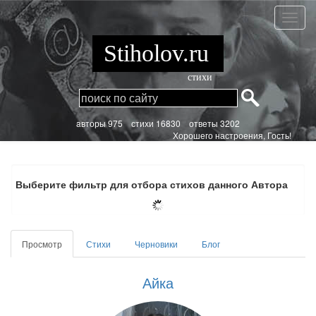
Перейти
к
Айка
основному
содержанию
Stiholov.ru
стихи
aвторы 975
стихи
16830 ответы 3202
Хорошего настроения, Гость!
Выберите фильтр для отбора стихов данного Автора
Главные
Просмотр
(активная
Стихи
Черновики
Блог
вкладки
вкладка)
Айка