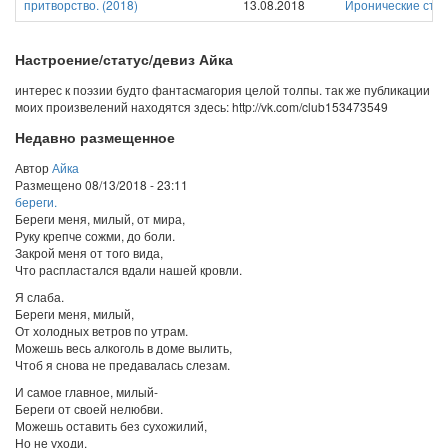
притворство.
(
2018
)
13.08.2018
Иронические сти
Настроение/статус/девиз Айка
интерес к поэзии будто фантасмагория целой толпы. так же публикации
моих произвелений находятся здесь: http://vk.com/club153473549
Недавно размещенное
Автор
Айка
Размещено
08/13/2018 - 23:11
береги.
Береги меня, милый, от мира,
Руку крепче сожми, до боли.
Закрой меня от того вида,
Что распластался вдали нашей кровли.
Я слаба.
Береги меня, милый,
От холодных ветров по утрам.
Можешь весь алкоголь в доме вылить,
Чтоб я снова не предавалась слезам.
И самое главное, милый-
Береги от своей нелюбви.
Можешь оставить без сухожилий,
Но не уходи.