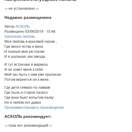
-= не установлено =-
Недавно размещенное
Автор
АСКОЛЬ
Размещено
03/06/2019 - 15:46
сказочная любовь
Моя любовь в красивой сказке ,
Где много яства и вина
И пьяные мои уж глазки
И я шальная ,как звезда.
И тут встречаю я маркиза
И он зовет меня к себе
Мой час быть с ним уже прописан
Потом вернется он к жене.
Где дети семеро по лавкам
Где пыль и старое пальто
Где кони бьют копытом палку
Но я люблю его давно
Прокомментировать произведение
АСКОЛЬ рекомендует:
-= пока нет рекомендаций =-