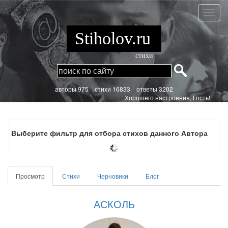
Перейти
к
АСКО
основному
содержанию
Stiholov.ru
стихи
aвторы 975
стихи
16833 ответы 3202
Хорошего настроения, Гость!
Выберите фильтр для отбора стихов данного Автора
Главные
Просмотр
(активная
Стихи
Черновики
Блог
вкладки
вкладка)
АСКОЛЬ