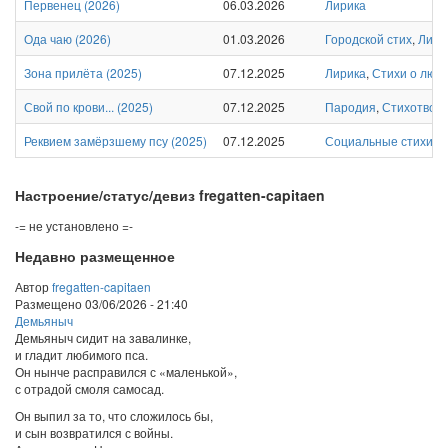
Первенец
(
2026
)
06.03.2026
Лирика
Ода чаю
(
2026
)
01.03.2026
Городской стих
,
Лири
Зона прилёта
(
2025
)
07.12.2025
Лирика
,
Стихи о любв
Свой по крови...
(
2025
)
07.12.2025
Пародия
,
Стихотвор
Реквием замёрзшему псу
(
2025
)
07.12.2025
Социальные стихи
,
С
Настроение/статус/девиз fregatten-capitaen
-= не установлено =-
Недавно размещенное
Автор
fregatten-capitaen
Размещено
03/06/2026 - 21:40
Демьяныч
Демьяныч сидит на завалинке,
и гладит любимого пса.
Он нынче расправился с «маленькой»,
с отрадой смоля самосад.
Он выпил за то, что сложилось бы,
и сын возвратился с войны.