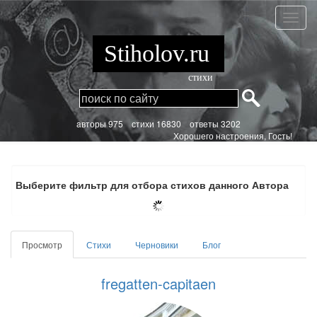
Перейти
к
fregatt
основному
capita
содержанию
Stiholov.ru
стихи
aвторы 975
стихи
16830 ответы 3202
Хорошего настроения, Гость!
Выберите фильтр для отбора стихов данного Автора
Главные
Просмотр
(активная
Стихи
Черновики
Блог
вкладки
вкладка)
fregatten-capitaen