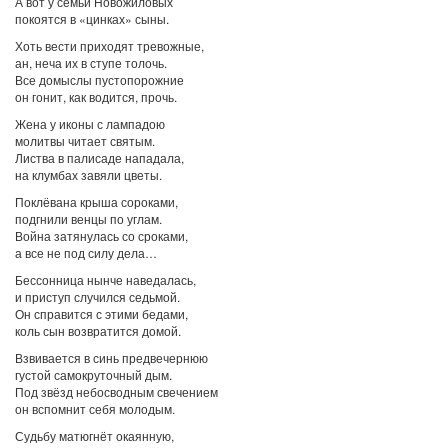
А вот у семьи Новожиловых
покоятся в «цинках» сыны.
Хоть вести приходят тревожные,
ан, неча их в ступе толочь.
Все домыслы пустопорожние
он гонит, как водится, прочь.
Жена у иконы с лампадою
молитвы читает святым.
Листва в палисаде нападала,
на клумбах завяли цветы.
Поклёвана крыша сороками,
подгнили венцы по углам.
Война затянулась со сроками,
а все не под силу дела…
Бессонница нынче наведалась,
и приступ случился седьмой.
Он справится с этими бедами,
коль сын возвратится домой.
Взвивается в синь предвечернюю
густой самокруточный дым.
Под звёзд небосводным свечением
он вспомнит себя молодым.
Судьбу матюгнёт окаянную,