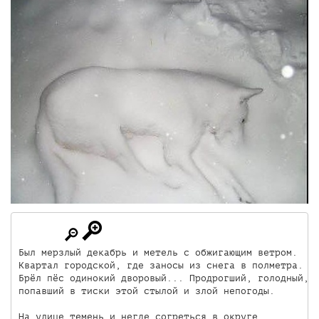
Был мерзлый декабрь и метель с обжигающим ветром.

Квартал городской, где заносы из снега в полметра.

Брёл пёс одинокий дворовый... Продрогший, голодный,

попавший в тиски этой стылой и злой непогоды.

На улице темень и негде согреться в округе.
