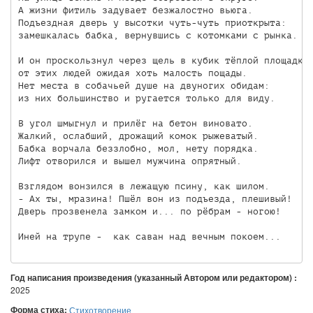
А жизни фитиль задувает безжалостно вьюга.

Подъездная дверь у высотки чуть-чуть приоткрыта:

замешкалась бабка, вернувшись с котомками с рынка.

И он проскользнул через щель в кубик тёплой площадки,
от этих людей ожидая хоть малость пощады.

Нет места в собачьей душе на двуногих обидам:

из них большинство и ругается только для виду.

В угол шмыгнул и прилёг на бетон виновато.

Жалкий, ослабший, дрожащий комок рыжеватый.

Бабка ворчала беззлобно, мол, нету порядка.

Лифт отворился и вышел мужчина опрятный.

Взглядом вонзился в лежащую псину, как шилом.

- Ах ты, мразина! Пшёл вон из подъезда, плешивый!

Дверь прозвенела замком и... по рёбрам - ногою!

Иней на трупе -  как саван над вечным покоем...
Год написания произведения (указанный Автором или редактором) :
2025
Форма стиха:
Стихотворение