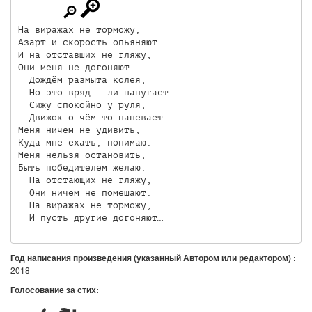
На виражах не торможу,

Азарт и скорость опьяняют.

И на отставших не гляжу,

Они меня не догоняют.

  Дождём размыта колея,

  Но это вряд - ли напугает.

  Сижу спокойно у руля,

  Движок о чём-то напевает.

Меня ничем не удивить,

Куда мне ехать, понимаю.

Меня нельзя остановить,

Быть победителем желаю.

  На отстающих не гляжу,

  Они ничем не помешают.

  На виражах не торможу,

Год написания произведения (указанный Автором или редактором) :
2018
Голосование за стих: