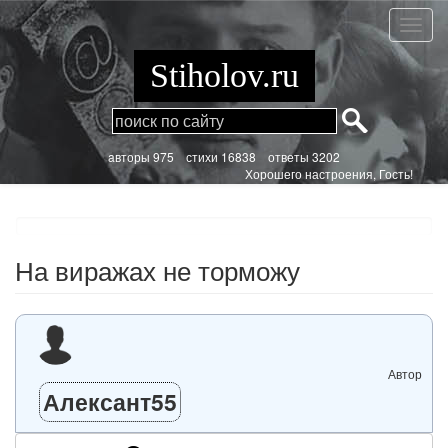
Перейти
к
На
основному
вираж
содержанию
не
Stiholov.ru
тормо
aвторы 975
стихи
16838 ответы 3202
Хорошего настроения, Гость!
На виражах не торможу
Автор
Алексант55