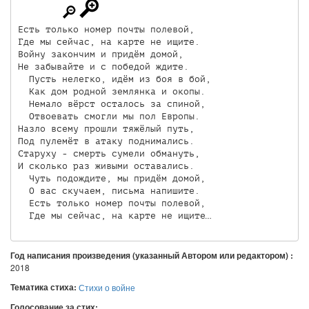
Есть только номер почты полевой,

Где мы сейчас, на карте не ищите.

Войну закончим и придём домой,

Не забывайте и с победой ждите.

  Пусть нелегко, идём из боя в бой,

  Как дом родной землянка и окопы.

  Немало вёрст осталось за спиной,

  Отвоевать смогли мы пол Европы.

Назло всему прошли тяжёлый путь,

Под пулемёт в атаку поднимались.

Старуху - смерть сумели обмануть,

И сколько раз живыми оставались.

  Чуть подождите, мы придём домой,

  О вас скучаем, письма напишите.

  Есть только номер почты полевой,

Год написания произведения (указанный Автором или редактором) :
2018
Тематика стиха:
Стихи о войне
Голосование за стих: