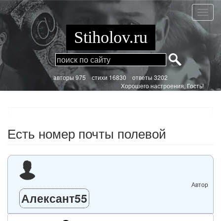
Перейти
к
Есть
основному
номер
содержанию
почты
Stiholov.ru
полев
aвторы 975
стихи
16830 ответы 3202
Хорошего настроения, Гость!
Есть номер почты полевой
Автор
Алексант55