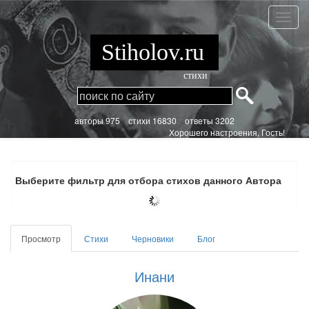
Перейти
к
Инани
основному
содержанию
Stiholov.ru
стихи
aвторы 975
стихи
16830 ответы 3202
Хорошего настроения, Гость!
Выберите фильтр для отбора стихов данного Автора
Главные
Просмотр
(активная
Стихи
Черновики
Блог
вкладки
вкладка)
Инани