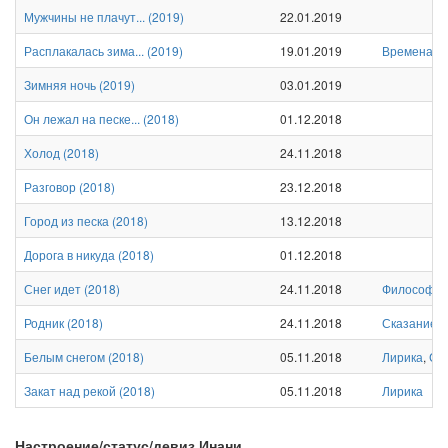
Мужчины не плачут...
(
2019
)
22.01.2019
Расплакалась зима...
(
2019
)
19.01.2019
Времена го
Зимняя ночь
(
2019
)
03.01.2019
Он лежал на песке...
(
2018
)
01.12.2018
Холод
(
2018
)
24.11.2018
Разговор
(
2018
)
23.12.2018
Город из песка
(
2018
)
13.12.2018
Дорога в никуда
(
2018
)
01.12.2018
Снег идет
(
2018
)
24.11.2018
Философск
Родник
(
2018
)
24.11.2018
Сказание
,
Белым снегом
(
2018
)
05.11.2018
Лирика
,
Ст
Закат над рекой
(
2018
)
05.11.2018
Лирика
Настроение/статус/девиз Инани