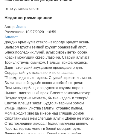
-= не установлено =-
Недавно размещенное
Автор
Инани
Размещено
10/27/2020 - 16:59
Альтист
Дождик брызнул в стекло - в городе бродит осень.
Вальсом грусти земной кружит оранжевый лист.
Блеск последних лучей, алых сквозь ветки сосен,
Красит мокнущий сквер. Лавочка. Старый альтист
Тронул струны смычком. Пальцы, грифа касаясь,
Дарят стонущий звук дымке прошедшего дня.
Сердца тайну открыл, ночи не опасаясь:
"Город, видишь, я - здесь. Слушай, приятель, меня.
Были в нашей судьбе юности робкой встречи:
Помнишь, верба цвела, чувства кружил апрель.
Нынче - лиственный прах. Вместе закончим вечер:
Поздно ждать и мечтать, бытие - здесь и теперь".
Светом плещет закат. Будто янтарным ромом
Улицы, камни, листва залиты, странно пьяны.
Молча ходит звезда в небе над спящим домом.
Спрятанным в нем слепцам альт и Шопен не нужны.
Стих последний аккорд. Поднял мужчина шляпу.
Горстка тертых монет в белой мерцает руке.
Длинный кончился день. Гений ежится зябко...