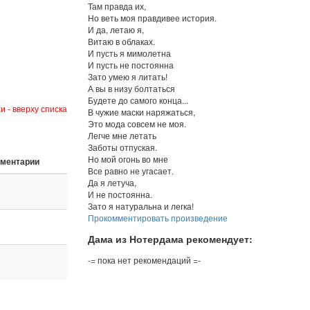
Там правда их,
Но веть моя правдивее история.
И да, летаю я,
Витаю в облаках.
И пусть я мимолетна
И пусть не постоянна
Зато умею я литать!
А вы в низу болтаться
Будете до самого конца...
и - вверху списка
В чужие маски наряжаться,
Это мода совсем не моя.
Легче мне летать
Заботы отпуская.
Но мой огонь во мне
ментарии
Все равно не угасает.
Да я летуча,
И не постоянна.
Зато я натуральна и легка!
Прокомментировать произведение
Дама из Нотердама рекомендует:
-= пока нет рекомендаций =-