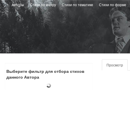
Перейти
Авторы
Стихи по жанру
Стихи по тематике
Стихи по форме
к
основному
содержанию
Главные
Просмотр
(ак
вкладки
вкла
Выберите фильтр для отбора стихов
данного Автора