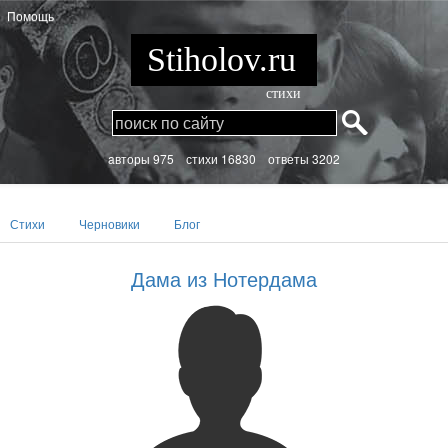
Помощь
Stiholov.ru
стихи
aвторы 975
стихи
16830 ответы 3202
тивная
Стихи
Черновики
Блог
дка)
Дама из Нотердама