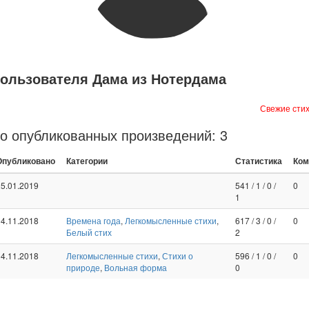
пользователя Дама из Нотердама
Свежие стих
о опубликованных произведений: 3
Опубликовано
Категории
Статистика
Ком
25.01.2019
541
/
1
/
0
/
0
1
04.11.2018
Времена года
,
Легкомысленные стихи
,
617
/
3
/
0
/
0
Белый стих
2
04.11.2018
Легкомысленные стихи
,
Стихи о
596
/
1
/
0
/
0
природе
,
Вольная форма
0