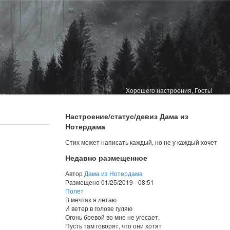
Хорошего настроения, Гость!
Настроение/статус/девиз Дама из
Нотердама
Стих может написать каждый, но не у каждый хочет
Недавно размещенное
Автор
Дама из Нотердама
Размещено
01/25/2019 - 08:51
Полет
В мечтах я летаю
И ветер в голове гуляю
Огонь боевой во мне не угосает.
Пусть там говорят, что они хотят