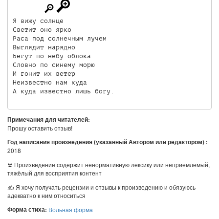
Я вижу солнце

Светит оно ярко

Раса под солнечным лучем

Выглядит нарядно

Бегут по небу облока

Словно по синему морю

И гонит их ветер

Неизвестно нам куда

А куда известно лишь богу. 
Примечания для читателей:
Прошу оставить отзыв!
Год написания произведения (указанный Автором или редактором) :
2018
☢ Произведение содержит ненормативную лексику или неприемлемый,
тяжёлый для восприятия контент
✍ Я хочу получать рецензии и отзывы к произведению и обязуюсь
адекватно к ним относиться
Форма стиха:
Вольная форма