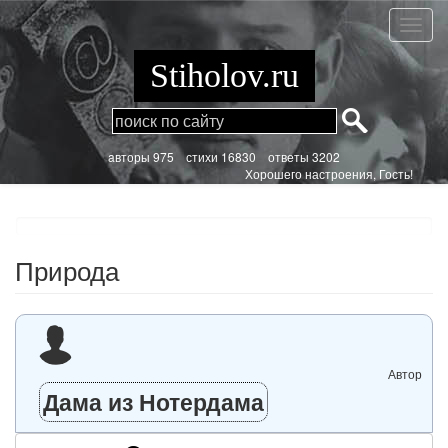
Перейти
к
Приро
основному
содержанию
Stiholov.ru
aвторы 975
стихи
16830 ответы 3202
Хорошего настроения, Гость!
Природа
Автор
Дама из Нотердама