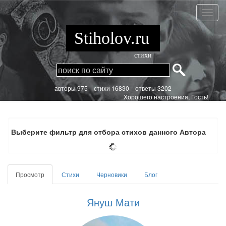
Перейти
к
Януш
основному
Мати
содержанию
Stiholov.ru
стихи
aвторы 975
стихи
16830 ответы 3202
Хорошего настроения, Гость!
Выберите фильтр для отбора стихов данного Автора
Главные
Просмотр
(активная
Стихи
Черновики
Блог
вкладки
вкладка)
Януш Мати