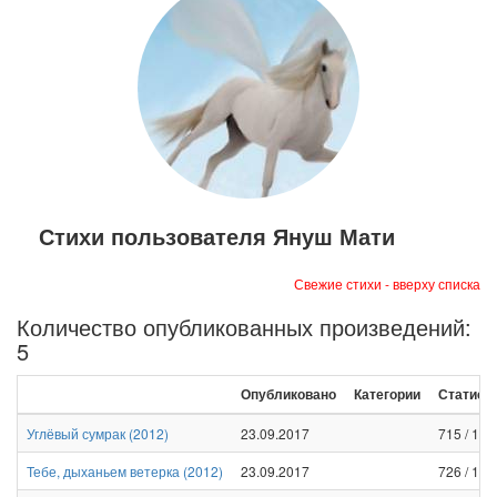
Стихи пользователя Януш Мати
Свежие стихи - вверху списка
Количество опубликованных произведений:
5
Опубликовано
Категории
Статист
Углёвый сумрак
(
2012
)
23.09.2017
715
/
1
/
0
Тебе, дыханьем ветерка
(
2012
)
23.09.2017
726
/
1
/
0