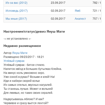
Из-за вас
(
2012
)
23.09.2017
782
/
1
/
0
Исповедь
(
2017
)
02.09.2017
Ямб
721
/
1
/
0
Мы иные
(
2017
)
02.09.2017
Анапест
757
/
1
/
0
Настроение/статус/девиз Януш Мати
-= не установлено =-
Недавно размещенное
Автор
Януш Мати
Размещено
09/23/2017 - 18:21
Углёвый сумрак
Углёвый сумрак - битое стекло.
Напиток звёзд в больших бутылках Клейна.
На минус ноль умножено зеро.
Уже озноб в руках? Возьми и клей! На!
Иди и набери скорей колье
Из самых спелых, вкусных нагуалей.
Ты станешь лучше. Может и вольней
Для лживых, но таких своих сералей.
Надкусываешь яблоко? И как?
Червивое и сразу вьется лентой?