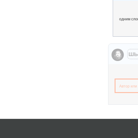
одним сло
ШЫ
Автор или