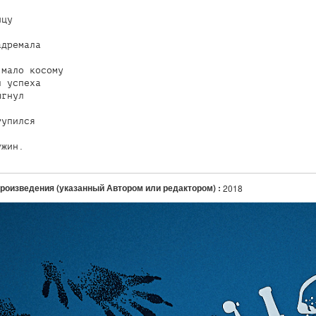
цу

дремала

мало косому

 успеха

гнул

упился

ужин.
произведения (указанный Автором или редактором) :
2018