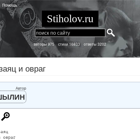
Помощь
Stiholov.ru
aвторы 975
стихи
16833 ответы 3202
заяц и овраг
Автор
ШЫЛИН
аяц

 овраг
