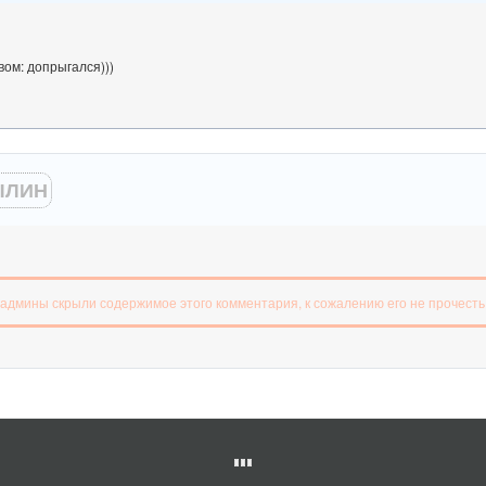
вом: допрыгался)))
ЛИН
 админы скрыли содержимое этого комментария, к сожалению его не прочесть