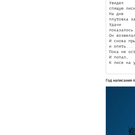
Увидел

спящую лиси
На дне

плутовка за
Удачи

показалось 
Он возжелал
И снова пры
и опять...

Пока не ост
И попал,

К лисе на 
Год написания 