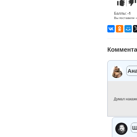
Стих
Стих
понравилс
не
понр
Баллы:
-1
Вы поставили 
Коммент
Ана
Думал накаже
Ш