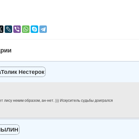
я
авился
+
арии
Толик Нестерок
т лису неким образом, ан-нет. ))) Искуситель судьбы доигрался
ЫЛИН