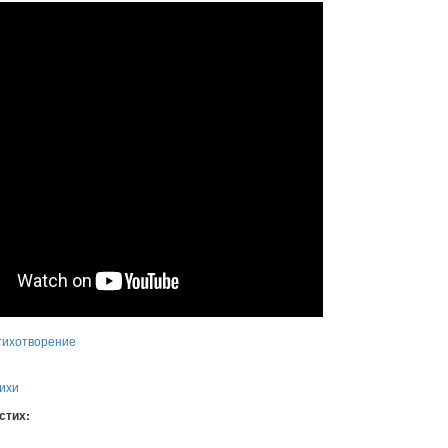
тихотворение
ихи
 стих: