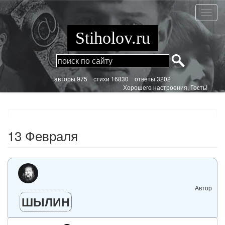
Перейти
к
13
основному
Февра
содержанию
Stiholov.ru
aвторы 975
стихи
16830 ответы 3202
Хорошего настроения, Гость!
13 Февраля
Автор
ШЫЛИН