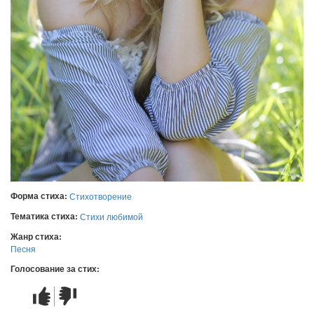
Форма стиха:
Стихотворение
Тематика стиха:
Стихи любимой
Жанр стиха:
Песня
Голосование за стих:
Стих
Стих
понравился
не