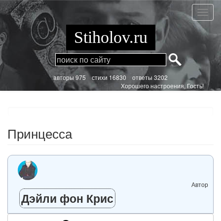
Перейти
к
Принц
основному
содержанию
Stiholov.ru
aвторы 975
стихи
16830 ответы 3202
Хорошего настроения, Гость!
Принцесса
Автор
Дэйли фон Крис