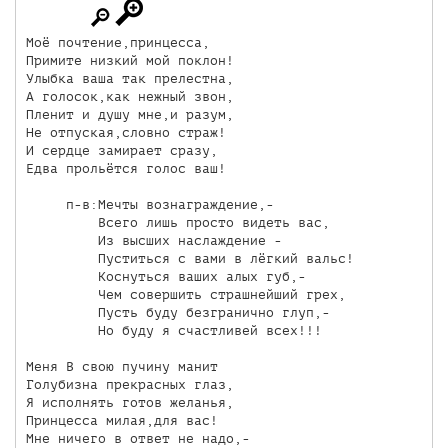
Моё почтение,принцесса,

Примите низкий мой поклон!

Улыбка ваша так прелестна,

А голосок,как нежный звон,

Пленит и душу мне,и разум,

Не отпуская,словно страж!

И сердце замирает сразу,

Едва прольётся голос ваш!

     п-в:Мечты вознаграждение,-

         Всего лишь просто видеть вас,

         Из высших наслаждение - 

         Пуститься с вами в лёгкий вальс!

         Коснуться ваших алых губ,-

         Чем совершить страшнейший грех,

         Пусть буду безгранично глуп,-

         Но буду я счастливей всех!!! 

Меня В свою пучину манит

Голубизна прекрасных глаз,

Я исполнять готов желанья,

Принцесса милая,для вас!

Мне ничего в ответ не надо,-
