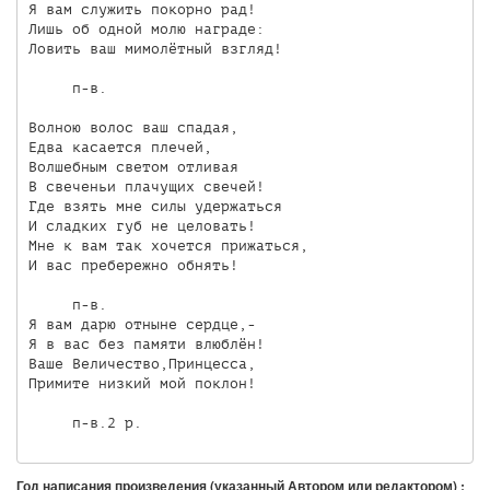
Я вам служить покорно рад!

Лишь об одной молю награде:

Ловить ваш мимолётный взгляд!

     п-в.

Волною волос ваш спадая,

Едва касается плечей,

Волшебным светом отливая

В свеченьи плачущих свечей!

Где взять мне силы удержаться

И сладких губ не целовать!

Мне к вам так хочется прижаться,

И вас пребережно обнять!

     п-в.

Я вам дарю отныне сердце,-

Я в вас без памяти влюблён!

Ваше Величество,Принцесса,

Примите низкий мой поклон!

Год написания произведения (указанный Автором или редактором) :