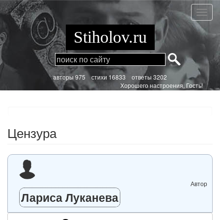
Перейти
к
Цензу
основному
содержанию
Stiholov.ru
aвторы 975
стихи
16833 ответы 3202
Хорошего настроения, Гость!
Цензура
Автор
Лариса Луканева