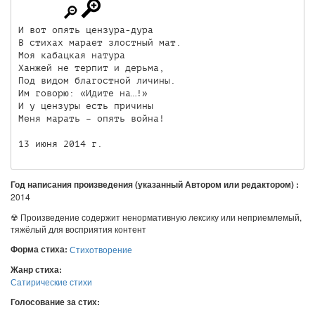
И вот опять цензура-дура

В стихах марает злостный мат.

Моя кабацкая натура

Ханжей не терпит и дерьма,

Под видом благостной личины.

Им говорю: «Идите на…!»

И у цензуры есть причины

Меня марать – опять война!

Год написания произведения (указанный Автором или редактором) :
2014
☢ Произведение содержит ненормативную лексику или неприемлемый,
тяжёлый для восприятия контент
Форма стиха:
Стихотворение
Жанр стиха:
Сатирические стихи
Голосование за стих: