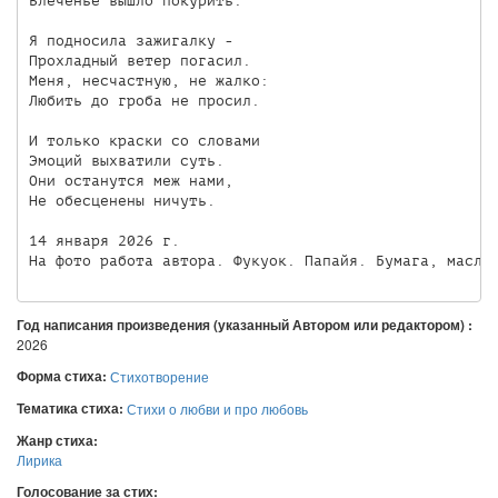
Влеченье вышло покурить.

Я подносила зажигалку -

Прохладный ветер погасил.

Меня, несчастную, не жалко:

Любить до гроба не просил.

И только краски со словами

Эмоций выхватили суть.

Они останутся меж нами,

Не обесценены ничуть.

14 января 2026 г.

На фото работа автора. Фукуок. Папайя. Бумага, масля
Год написания произведения (указанный Автором или редактором) :
2026
Форма стиха:
Стихотворение
Тематика стиха:
Стихи о любви и про любовь
Жанр стиха:
Лирика
Голосование за стих: