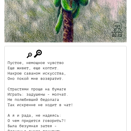
Пустое, немощное чувство

Еще живет, еще коптит.

Накрою саваном искусства,

Оно покой мне возвратит.

Страстями проще на бумаге

Играть: задушены - молчат.

Не полюбивший бедолага

Так искренне не ходит в чат!

А я и рада, не надеясь:

О чем придется говорить?!

Была безумная затея -
