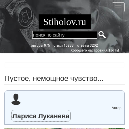
Перейти
к
Пустое
основному
немощ
содержанию
чувство
Stiholov.ru
aвторы 975
стихи
16833 ответы 3202
Хорошего настроения, Гость!
Пустое, немощное чувство...
Автор
Лариса Луканева