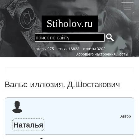
Перейти
к
Вальс-
основному
иллюз
содержанию
Д.Шос
Stiholov.ru
aвторы 975
стихи
16833 ответы 3202
Хорошего настроения, Гость!
Вальс-иллюзия. Д.Шостакович
Автор
Наталья