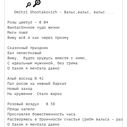
   Dmitri Shostakovich - Вальс,вальс, вальс.... 

Розы цветут – 0.04

Фантастичное чудо жизни

Миги поют

Вижу всё я как через призму

Сказочный праздник

Бал лепестковый

Вижу,  будто кружусь вместе с ними,

С идеальным мужчиной, без грима

О таком я мечтала давно

Алый восход 0.42

Пал росою на нежный бархат

Новый заход

На кружение. Стало жарко

Розовый воздух   0.58

Птицы запели

Прославляя божественность часа

Растворяюсь в троичности счастья (ритм вальса – раз, 
О таком я мечтала давно
