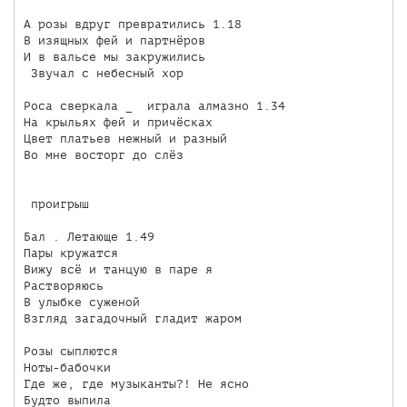
А розы вдруг превратились 1.18

В изящных фей и партнёров

И в вальсе мы закружились

 Звучал с небесный хор

Роса сверкала _  играла алмазно 1.34

На крыльях фей и причёсках

Цвет платьев нежный и разный

Во мне восторг до слёз

 проигрыш

Бал . Летающе 1.49

Пары кружатся

Вижу всё и танцую в паре я

Растворяюсь 

В улыбке суженой

Взгляд загадочный гладит жаром

Розы сыплются

Ноты-бабочки

Где же, где музыканты?! Не ясно

Будто выпила
