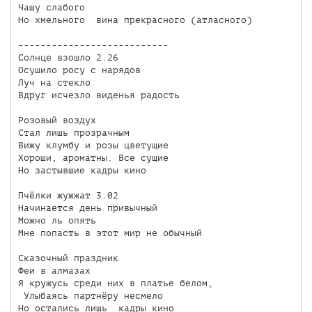
Чашу слабого

Но хмельного  вина прекрасного (атласного)

---------------------------

Солнце взошло 2.26

Осушило росу с нарядов

Луч на стекло

Вдруг исчезло виденья радость

Розовый воздух 

Стал лишь прозрачным

Вижу клумбу и розы цветущие

Хороши, ароматны. Все сущие

Но застывшие кадры кино

Пчёлки жужжат 3.02

Начинается день привычный

Можно ль опять

Мне попасть в этот мир не обычный

Сказочный праздник

Феи в алмазах

Я кружусь среди них в платье белом,

 Улыбаясь партнёру несмело
