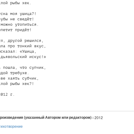
лой рыбы хек.

сна моя ушица?!

убы не сведёт!

можно утопиться.

петит придёт!

л, другой решился,

ла про тонкий вкус,

сказал: «Ушица,

дьявольский искус!»

 пошла, что супчик,

дой требухе.

ве хаять субчик,

лой рыбы хек?!

012 г.

произведения (указанный Автором или редактором) :
2012
тихотворение