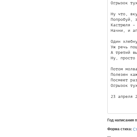
Огрызок тух
Ну что, вку
Попробуй, з
Кастрюля – 
Начни, и ап
Один хлебну
Уж речь пош
А третий вы
Ну, просто 
Потом молва
Полезен каж
Посмеет раз
Огрызок тух
23 апреля 2
Год написания 
Форма стиха:
С