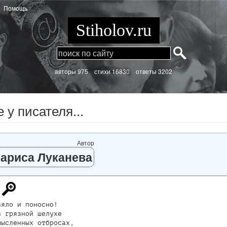
Помощь
Stiholov.ru
aвторы 975
стихи
16830 ответы 3202
 у писателя...
Автор
ариса Луканева
яло и поносно!

 грязной шелухе

ысленных отбросах,
