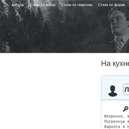
Перейти
Авторы
Стихи по жанру
Стихи по тематике
Стихи по форме
к
основному
содержанию
На кухне
Л
Вторично, в
Погрязнув в
Варился в м