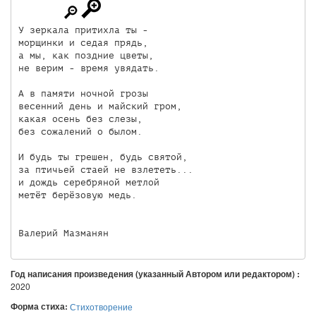
У зеркала притихла ты -

морщинки и седая прядь,

а мы, как поздние цветы,

не верим - время увядать.

А в памяти ночной грозы

весенний день и майский гром,

какая осень без слезы,

без сожалений о былом.

И будь ты грешен, будь святой,

за птичьей стаей не взлететь...

и дождь серебряной метлой

метёт берёзовую медь.

Валерий Мазманян
Год написания произведения (указанный Автором или редактором) :
2020
Форма стиха:
Стихотворение