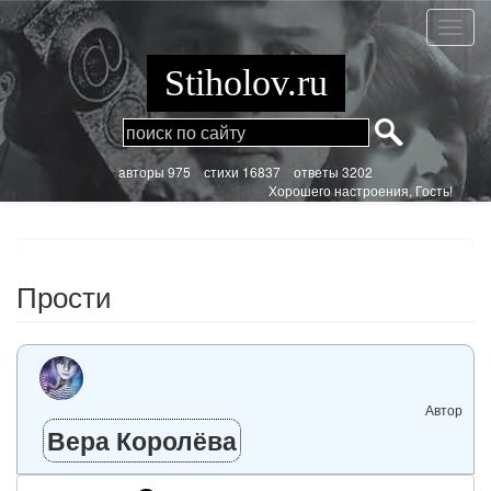
Перейти
к
Прост
основному
содержанию
Stiholov.ru
aвторы 975
стихи
16837 ответы 3202
Хорошего настроения, Гость!
Прости
Автор
Вера Королёва