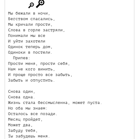
Мы бежали в ночи,

Бегством спасались,

Мы кричали прости,

Слова в горле заcтряли,

Понимали мы все

И уйти захотели

Одинок теперь дом,

Одиноки в постели.

  Припев:

Прости меня, прости себя,

Нам не кого винить,

И проще просто все забыть,

Забыть и отпустить.

Снова один,

Снова одна.

Жизнь стала бессмысленна, может пуста.

Но оба мы знаем:

Осталось все позади.

Месяц пройдет,

Может два,

Забуду тебя,

Ты забудешь меня.
