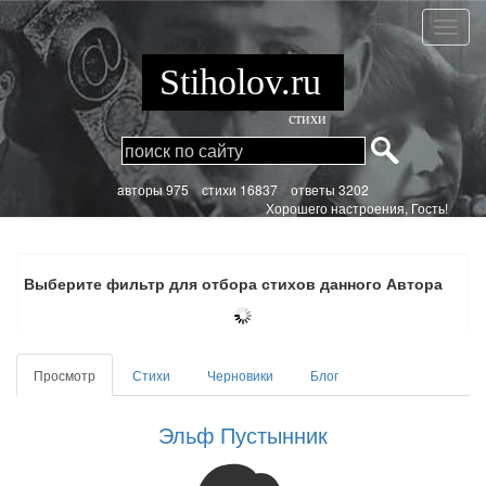
Перейти
к
Эльф
основному
Пусты
содержанию
Stiholov.ru
стихи
aвторы 975
стихи
16837 ответы 3202
Хорошего настроения, Гость!
Выберите фильтр для отбора стихов данного Автора
Главные
Просмотр
(активная
Стихи
Черновики
Блог
вкладки
вкладка)
Эльф Пустынник