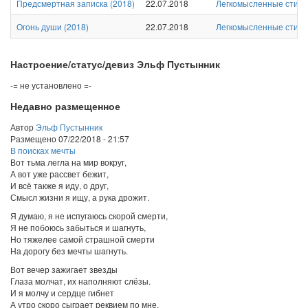
Предсмертная записка
(
2018
)
22.07.2018
Легкомысленные стихи
Огонь души
(
2018
)
22.07.2018
Легкомысленные стихи
Настроение/статус/девиз Эльф Пустынник
-= не установлено =-
Недавно размещенное
Автор
Эльф Пустынник
Размещено
07/22/2018 - 21:57
В поисках мечты
Вот тьма легла на мир вокруг,
А вот уже рассвет бежит,
И всё также я иду, о друг,
Смысл жизни я ищу, а рука дрожит.
Я думаю, я не испугаюсь скорой смерти,
Я не побоюсь забыться и шагнуть,
Но тяжелее самой страшной смерти
На дорогу без мечты шагнуть.
Вот вечер зажигает звезды
Глаза молчат, их наполняют слёзы.
И я молчу и сердце гибнет
А утро скоро сыграет реквием по мне.