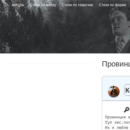
Перейти
Авторы
Стихи по жанру
Стихи по тематике
Стихи по форме
к
основному
содержанию
Провинц
К
Провинция в
Тут лес,пол
Их я люблю 