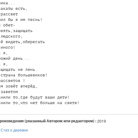
ика...

акаты есть,

рассвет 

ил бы я им песнь!

 обет-

еять,защищать

людского;

ё видеть,оберегать

иного!

 я,

ожий день...

 я,

щищать не лень.

страна большевиков!

ассветов !

м зовёт вперёд,

заветом

нили то,где будут ваши дети!

анили то,что нет больше на свете!
произведения (указанный Автором или редактором) :
2019
:
Стих о деревне