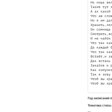
Но ноша вел
Такие тут з
А ах какой 
Что аж слож
Но я им дал
Хранить,лел
Он сомнища 
Смотреть,вс
И не найти 
Что так как
Да каждый б
Что так как
Встаёт,и за
Дак встань 
Закатов и р
Как комуниз
Так я зову 
Чтоб вы хра
Чтоб вы хр
Год написания 
Тематика стиха