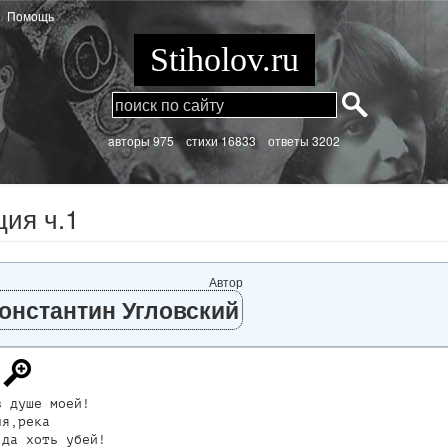
Помощь
Stiholov.ru
aвторы 975
стихи
16833 ответы 3202
ия ч.1
Автор
онстантин Угловский
 душе моей!

я,река

да хоть убей!
