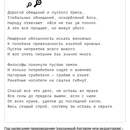
Дорогой обещаний и пустого трепа,

Глобальных обнищаний, оскорблений Бога,

Народу отвечают: «Все не так уж плохо». 

А эти все прощают, но живут убого. 

Пещерная обязанность искать виновных. 

К политике привязанность изъятий кровных. 

Пустое неприятие всего живого. 

И вот опять питание так значит много. 

Философы покинули пустые земли. 

И только потребители сидят и внемлют. 

Нагорные грабители — грабеж и рэкет. 

Ракетные носители на свалке гибнут. 

Спасай все это дело, не оставь во мраке. 

Все силы до предела выжми, если с нами.

От всех краев, уделов до последней капли,

Весь старый строй, систему ты оставь в овраге. 

Год написания произведения (указанный Автором или редактором) :