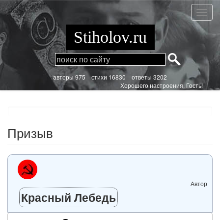
Перейти
к
Призы
основному
содержанию
Stiholov.ru
aвторы 975
стихи
16830 ответы 3202
Хорошего настроения, Гость!
Призыв
Автор
Красный Лебедь