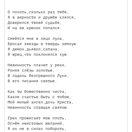
О похоть,сколько раз тебе,

Я в верности и дружбе клялся,

Доверился твоей судьбе,

И на ее крючок попался.

Смеётся мне в лицо луна,

Бросая звезды в твердь земную.

Я демон,дьявол,сатана,

Я жрец,что поклонялся хую.

Невинность плачет у реки,

Роняя слёзы золотые,

В ладонь безгрешного Луки,

В его писания святые.

Как ты божественно чиста,

Какое счастье быть с тобою,

Мой милый ангел,дочь Христа,

Невинность ставшая святою.

Грех прожигает мою плоть,

Огнём неистовых желаний,

Я их не в силах побороть,
