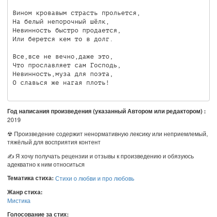
Вином кровавым страсть прольется,

На белый непорочный шёлк,

Невинность быстро продается,

Или берется кем то в долг.

Все,все не вечно,даже это,

Что прославляет сам Господь,

Невинность,муза для поэта,

Год написания произведения (указанный Автором или редактором) :
2019
☢ Произведение содержит ненормативную лексику или неприемлемый,
тяжёлый для восприятия контент
✍ Я хочу получать рецензии и отзывы к произведению и обязуюсь
адекватно к ним относиться
Тематика стиха:
Стихи о любви и про любовь
Жанр стиха:
Мистика
Голосование за стих: