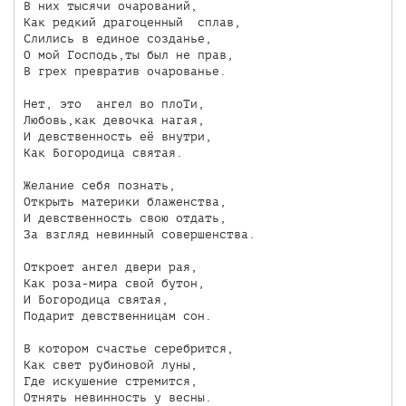
В них тысячи очарований,

Как редкий драгоценный  сплав,

Слились в единое созданье,

О мой Господь,ты был не прав,

В грех превратив очарованье.

Нет, это  ангел во плоТи,

Любовь,как девочка нагая,

И девственность её внутри,

Как Богородица святая.

Желание себя познать,

Открыть материки блаженства,

И девственность свою отдать,

За взгляд невинный совершенства.

Откроет ангел двери рая,

Как роза-мира свой бутон,

И Богородица святая,

Подарит девственницам сон.

В котором счастье серебрится,

Как свет рубиновой луны,

Где искушение стремится,

Отнять невинность у весны.
