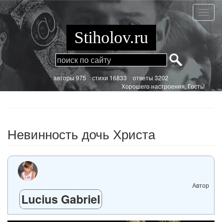
Перейти
к
Невин
основному
дочь
содержанию
Христ
Stiholov.ru
aвторы 975
стихи
16833 ответы 3202
Хорошего настроения, Гость!
Невинность дочь Христа
Автор
Lucius Gabriel