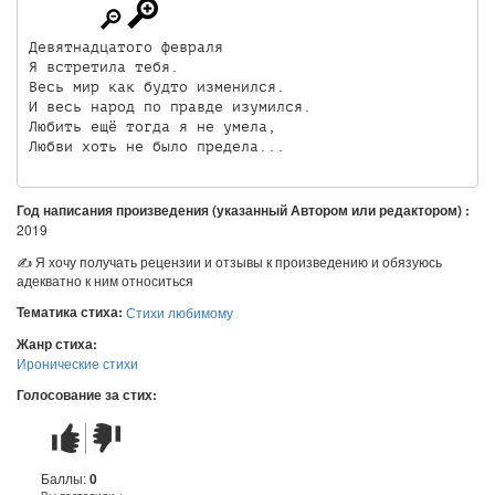
Девятнадцатого февраля

Я встретила тебя.

Весь мир как будто изменился.

И весь народ по правде изумился.

Любить ещё тогда я не умела,

Любви хоть не было предела...
Год написания произведения (указанный Автором или редактором) :
2019
✍ Я хочу получать рецензии и отзывы к произведению и обязуюсь
адекватно к ним относиться
Тематика стиха:
Стихи любимому
Жанр стиха:
Иронические стихи
Голосование за стих:
Стих
Стих
понравился
не
понравился
Баллы:
0