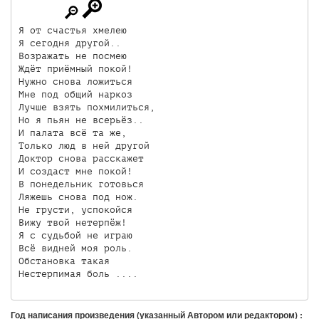
Я от счастья хмелею

Я сегодня другой..

Возражать не посмею

Ждёт приёмный покой!

Нужно снова ложиться 

Мне под общий наркоз

Лучше взять похмилиться,

Но я пьян не всерьёз..

И палата всё та же,

Только люд в ней другой

Доктор снова расскажет

И создаст мне покой!

В понедельник готовься

Ляжешь снова под нож.

Не грусти, успокойся

Вижу твой нетерпёж!

Я с судьбой не играю

Всё видней моя роль.

Обстановка такая

Нестерпимая боль ....
Год написания произведения (указанный Автором или редактором) :