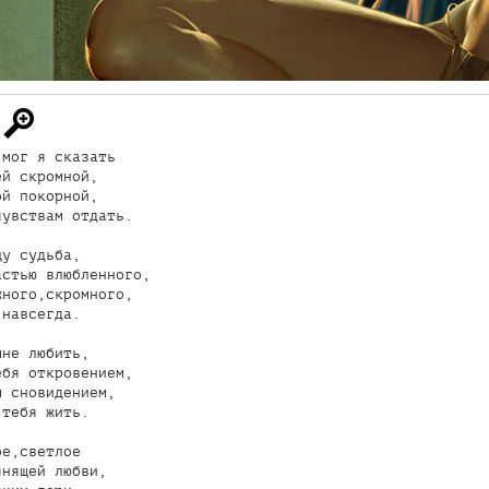
мог я сказать

й скромной,

й покорной,

увствам отдать.

у судьба,

стью влюбленного,

ного,скромного,

навсегда.

не любить,

бя откровением,

 сновидением,

тебя жить.

е,светлое

нящей любви,
