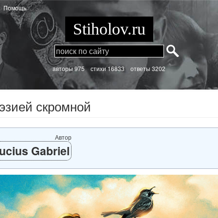
Помощь
Stiholov.ru
aвторы 975
стихи
16833 ответы 3202
эзией скромной
Автор
ucius Gabriel