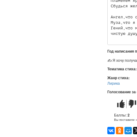
Пламенем яр
Сбудься жел
Ангел,что с
Муза,что я 
Гений,что м
Год написания 
✍ Я хочу получа
Тематика стиха
Жанр стиха:
Лирика
Голосование за
Стих
Стих
понравилс
не
понр
Баллы:
2
Вы поставили 