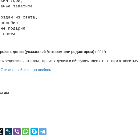
ким гори,

анье заветное.

оздан из света,

полюбил,

не подарил

произведения (указанный Автором или редактором) :
2019
ть рецензии и отзывы к произведению и обязуюсь адекватно к ним относитьс
:
Стихи о любви и про любовь
 стих:
я
авился
+