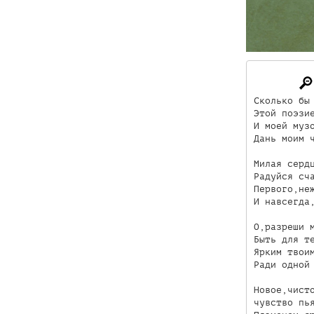
Сколько бы 
Этой поэзие
И моей музо
Дань моим ч
Милая сердц
Радуйся сча
Первого,неж
И навсегда,
О,разреши м
Быть для те
Ярким твоим
Ради одной 
Новое,чисто
чувство пья