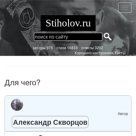
Перейти
к
Для
основному
чего?
содержанию
Stiholov.ru
aвторы 975
стихи
16833 ответы 3202
Хорошего настроения, Гость!
Для чего?
Автор
Александр Скворцов