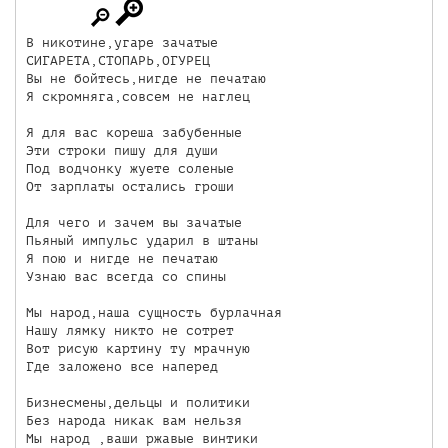
В никотине,угаре зачатые

СИГАРЕТА,СТОПАРЬ,ОГУРЕЦ

Вы не бойтесь,нигде не печатаю

Я скромняга,совсем не наглец

Я для вас кореша забубенные

Эти строки пишу для души

Под водчонку жуете соленые

От зарплаты остались гроши

Для чего и зачем вы зачатые

Пьяный импульс ударил в штаны

Я пою и нигде не печатаю

Узнаю вас всегда со спины

Мы народ,наша сущность бурлачная

Нашу лямку никто не сотрет

Вот рисую картину ту мрачную

Где заложено все наперед

Бизнесмены,дельцы и политики

Без народа никак вам нельзя

Мы народ ,ваши ржавые винтики
