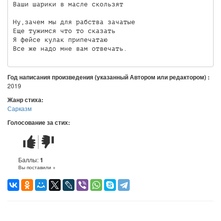
Ваши шарики в масле скользят

Ну,зачем мы для рабства зачатые

Еще тужимся что то сказать

Я фейсе кулак припечатаю

Год написания произведения (указанный Автором или редактором) :
2019
Жанр стиха:
Сарказм
Голосование за стих:
Стих
Стих
понравился
не
понравился
Баллы:
1
Вы поставили +