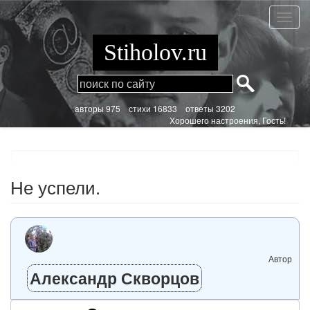
Перейти
к
Не
основному
успели
содержанию
Stiholov.ru
aвторы 975
стихи
16833 ответы 3202
Хорошего настроения, Гость!
Не успели.
Автор
Александр Скворцов