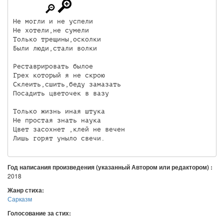
Не могли и не успели

Не хотели,не сумели

Только трещины,осколки

Были люди,стали волки

Реставрировать былое

Грех который я не скрою

Склеить,сшить,беду замазать

Посадить цветочек в вазу

Только жизнь иная штука

Не простая знать наука

Цвет засохнет ,клей не вечен

Лишь горят уныло свечи.
Год написания произведения (указанный Автором или редактором) :
2018
Жанр стиха:
Сарказм
Голосование за стих: