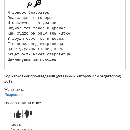
Я говорю благодарю 

Благодарю -я-говорю 

И манатоно -но ужасно 

Звучал тот голос и дрожал 

Как будто он овцу аль -ярку 

В груди своей то и держал 

Еще косил под староверца

Да с украины хлопец весь

Акцет быть может староверца

Да-некудыш ты молодец
Год написания произведения (указанный Автором или редактором) :
2018
Жанр стиха:
Подражание
Голосование за стих:
Стих
Стих
понравился
не
понравился
Баллы:
0
Вы поставили +