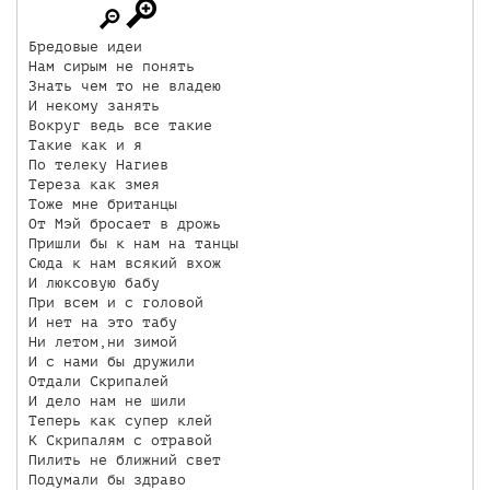
Бредовые идеи

Нам сирым не понять

Знать чем то не владею

И некому занять

Вокруг ведь все такие

Такие как и я

По телеку Нагиев

Тереза как змея

Тоже мне британцы

От Мэй бросает в дрожь

Пришли бы к нам на танцы

Сюда к нам всякий вхож

И люксовую бабу

При всем и с головой

И нет на это табу

Ни летом,ни зимой

И с нами бы дружили

Отдали Скрипалей

И дело нам не шили

Теперь как супер клей

К Скрипалям с отравой

Пилить не ближний свет

Подумали бы здраво
