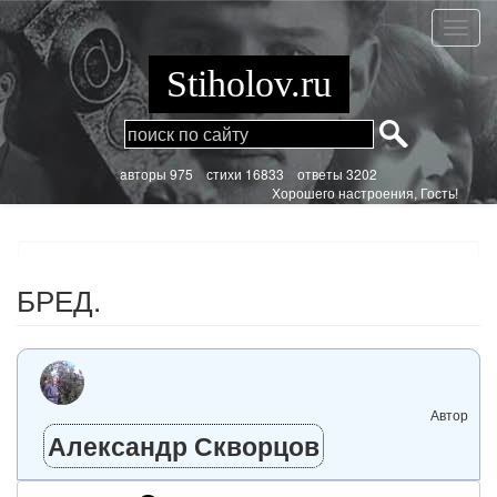
Перейти
к
БРЕД.
основному
содержанию
Stiholov.ru
aвторы 975
стихи
16833 ответы 3202
Хорошего настроения, Гость!
БРЕД.
Автор
Александр Скворцов