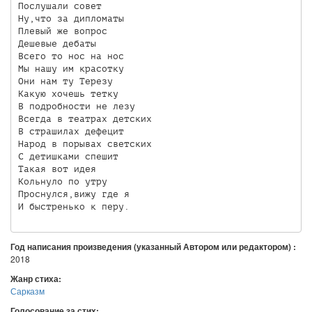
Послушали совет

Ну,что за дипломаты

Плевый же вопрос

Дешевые дебаты

Всего то нос на нос

Мы нашу им красотку

Они нам ту Терезу

Какую хочешь тетку

В подробности не лезу

Всегда в театрах детских

В страшилах дефецит

Народ в порывах светских

С детишками спешит

Такая вот идея

Кольнуло по утру

Проснулся,вижу где я

И быстренько к перу.
Год написания произведения (указанный Автором или редактором) :
2018
Жанр стиха:
Сарказм
Голосование за стих: