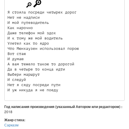
Я стояла посреди четырех дорог 

Нет не надписи 

И мой путеводитель 

Как нарочно 

Даже телефон мой здох 

И к тому же мой водитель 

Улетел как то ядро 

Что Мюнхаузен использовал порою 

Вот стаю 

И думаю 

А вам тежело такою то дорогой 

Да в четыре то конца идти 

Выбери маршрут 

И следуй 

Нет я сяду посреди пути 

И уж никуда я не поеду
Год написания произведения (указанный Автором или редактором) :
2018
Жанр стиха:
Сарказм