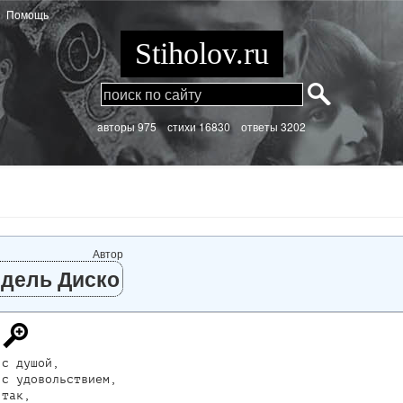
Помощь
Stiholov.ru
aвторы 975
стихи
16830 ответы 3202
Автор
дель Диско
с душой,

с удовольствием,

так,
