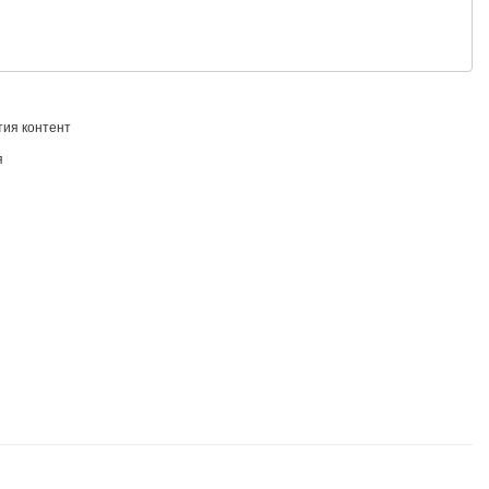
тия контент
я