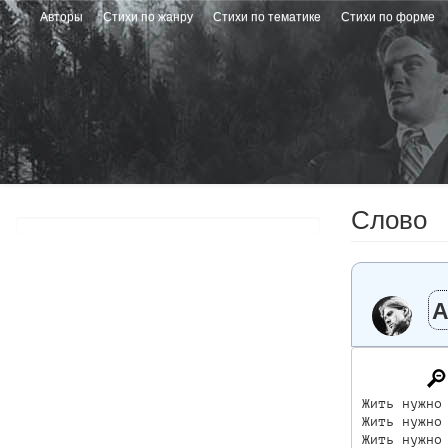
Перейти
Авторы
Стихи по жанру
Стихи по тематике
Стихи по форме
к
основному
содержанию
Слово
А
Жить нужно 
Жить нужно 
Жить нужно 