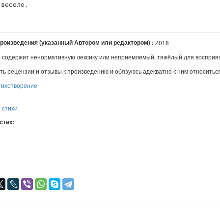
весело. 

произведения (указанный Автором или редактором) :
2018
 содержит ненормативную лексику или неприемлемый, тяжёлый для восприя
ть рецензии и отзывы к произведению и обязуюсь адекватно к ним относитьс
тихотворение
 стихи
 стих:
я
авился
+