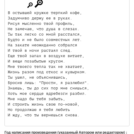
В остывшей кружке терпкий кофе, 

Задумчиво держу ее в руках. 

Рисуя мысленно твой профиль, 

Не замечаю, что душа в слезах. 

Ты так легко со мной расстался, 

Будто и не было совместных лет. 

На закате неожиданно собрался 

И твой в ночи растаял след. 

Еще твой запах в воздухе витает, 

И вещи позабытые кругом. 

Мне твоего тепла так не хватает, 

Жизнь разом под откос и кувырком. 

Ты ушел, не объяснившись, 

Бросив лишь: "Прости, я разлюбил". 

Знаешь, ты до сих пор мне снишься, 

Хоть мое сердце вдребезги разбил. 

Мне надо бы тебя забыть, 

И строить жизнь свою по-новой, 

Но продолжаю я тебя любить 

И жду, что ты вернешься снова.
Год написания произведения (указанный Автором или редактором) :