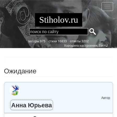
Перейти
к
Ожида
основному
содержанию
Stiholov.ru
aвторы 975
стихи
16833 ответы 3202
Хорошего настроения, Гость!
Ожидание
Автор
Анна Юрьева