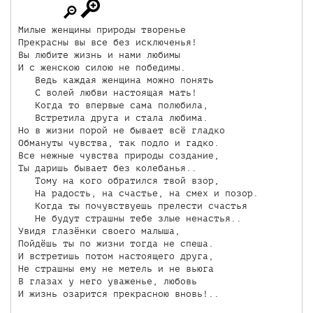
Милые женщины природы творенье

Прекрасны вы все без исключенья!

Вы любите жизнь и нами любимы

И с женскою силою не победимы.

   Ведь каждая женщина можно понять

   С волей любви настоящая мать!

   Когда то впервые сама полюбила,

   Встретила друга и стала любима.

Но в жизни порой не бывает всё гладко

Обмануты чувства, так подло и гадко.

Все нежные чувства природы создание,

Ты даришь бывает без колебанья..

   Тому на кого обратился твой взор,

   На радость, на счастье, на смех и позор.

   Когда ты почувствуешь прелести счастья

   Не будут страшны тебе злые ненастья..

Увидя глазёнки своего малыша,

Пойдёшь ты по жизни тогда не спеша.

И встретишь потом настоящего друга,

Не страшны ему не метель и не вьюга

В глазах у него уваженье, любовь

И жизнь озарится прекрасною вновь!..
