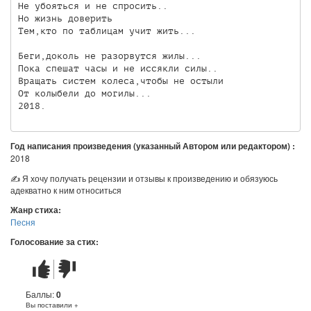
Не убояться и не спросить..

Но жизнь доверить

Тем,кто по таблицам учит жить...

Беги,доколь не разорвутся жилы...

Пока спешат часы и не иссякли силы..

Вращать систем колеса,чтобы не остыли

От колыбели до могилы... 

2018.
Год написания произведения (указанный Автором или редактором) :
2018
✍ Я хочу получать рецензии и отзывы к произведению и обязуюсь
адекватно к ним относиться
Жанр стиха:
Песня
Голосование за стих:
Стих
Стих
понравился
не
понравился
Баллы:
0
Вы поставили +