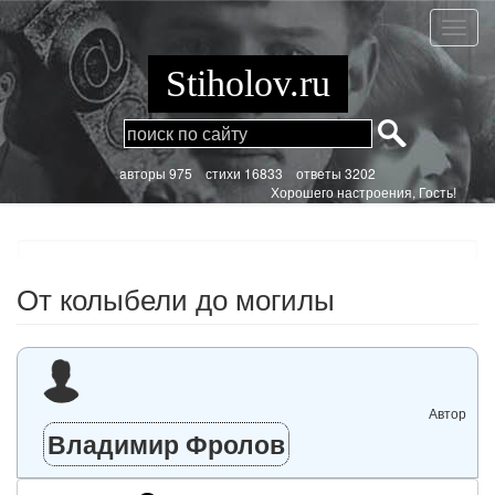
Перейти
к
От
основному
колыб
содержанию
до
Stiholov.ru
могил
aвторы 975
стихи
16833 ответы 3202
Хорошего настроения, Гость!
От колыбели до могилы
Автор
Владимир Фролов