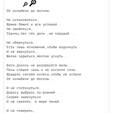
От колыбели до могилы.

Не остановиться,

Время бежит и все успевай...

Не ошибиться,

Границ,тех что дали ,не нарушай...

Не обернуться,

Есть лишь мгновение,чтобы вздохнуть..

И не вернуться,

Желая зарыться,мечтая уснуть...

Беги,доколь не разорвутся жилы...

Пока спешат часы и не иссякли силы..

Вращать систем колеса,чтобы не остыли

От колыбели до могилы...

И не споткнуться,

Дорогу выбрать по-ровней...

Скорее замкнуться

И не светить  в мире теней..

И не поверить,
