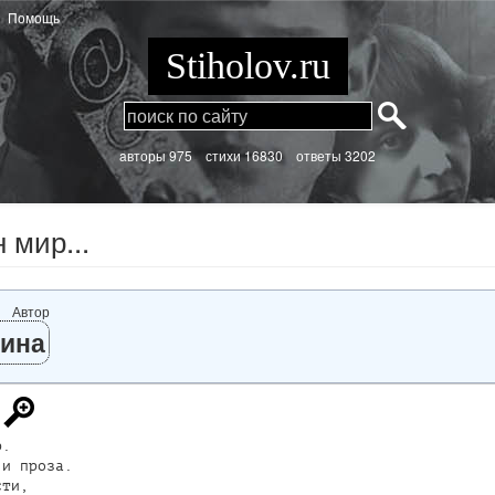
Помощь
Stiholov.ru
aвторы 975
стихи
16830 ответы 3202
 мир...
Автор
ина
.

и проза.

ти,
