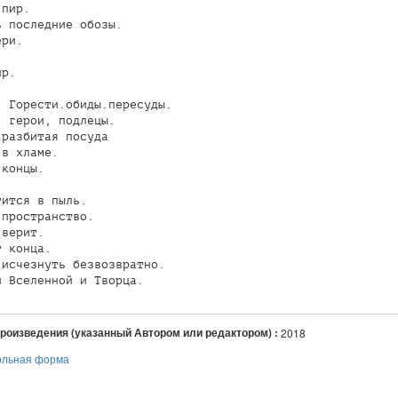
пир.

 последние обозы.

ри.

р.

 Горести.обиды.пересуды.

 герои, подлецы.

разбитая посуда

в хламе.

концы.

ится в пыль.

пространство.

верит.

 конца.

исчезнуть безвозвратно.

н Вселенной и Творца.
произведения (указанный Автором или редактором) :
2018
ольная форма