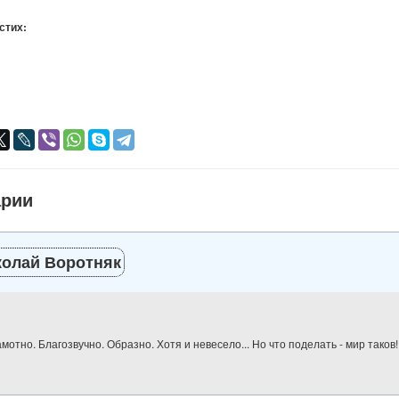
 стих:
я
авился
+
арии
колай Воротняк
мотно. Благозвучно. Образно. Хотя и невесело... Но что поделать - мир таков!.