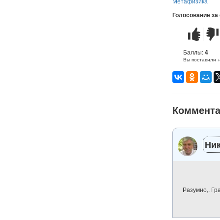
Метафизика
Голосование за
Стих
Стих
понравилс
не
понр
Баллы:
4
Вы поставили 
Коммент
Ни
Разумно,. Гра