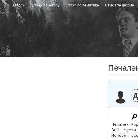
Перейти
Авторы
Стихи по жанру
Стихи по тематике
Стихи по форме
к
основному
содержанию
Печален
Д
Печален мир
Все- суета 
Исчезли гос