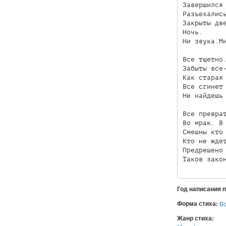
Завершился 
Разъехались
Закрыты две
Ночь.

Ни звука.Ми
Все тщетно.
Забыты все-
Как старая 
Все сгинет 
Не найдешь 
Все преврат
Во мрак. В 
Смешны кто 
Кто не ждет
Предрешено 
Таков зако
Год написания 
Форма стиха:
В
Жанр стиха: