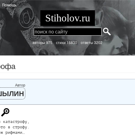
Помощь
Stiholov.ru
aвторы 975
стихи
16830 ответы 3202
рофа
Автор
ШЫЛИН
 катастрофу,

то в строфу.

ж рифмами…
