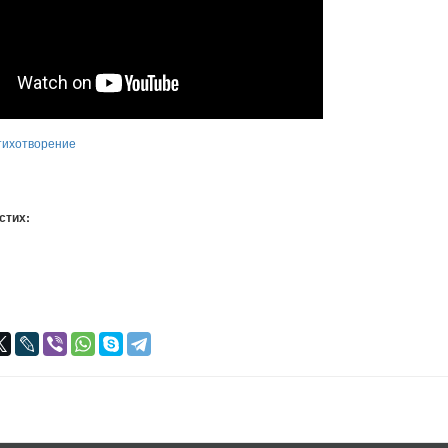
тихотворение
 стих:
я
авился
+