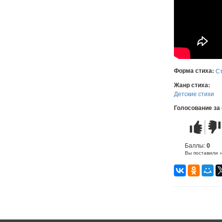
Форма стиха:
С
Жанр стиха:
Детские стихи
Голосование за
Стих
Стих
понравилс
не
понр
Баллы:
0
Вы поставили 