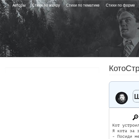
Перейти
Авторы
Стихи по жанру
Стихи по тематике
Стихи по форме
к
основному
содержанию
КотоСт
Кот устроил
Я кота за э
- Посиди ме