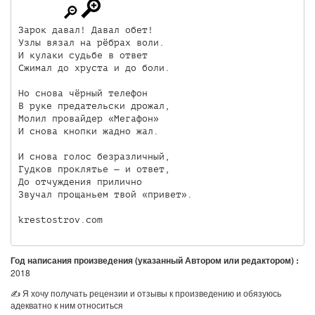
Зарок давал! Давал обет! 

Узлы вязал на рёбрах воли. 

И кулаки судьбе в ответ 

Сжимал до хруста и до боли.

Но снова чёрный телефон 

В руке предательски дрожал, 

Молил провайдер «Мегафон» 

И снова кнопки жадно жал.

И снова голос безразличный, 

Гудков проклятье — и ответ, 

До отчуждения прилично 

Звучал прощаньем твой «привет».

krestostrov.com
Год написания произведения (указанный Автором или редактором) :
2018
✍ Я хочу получать рецензии и отзывы к произведению и обязуюсь
адекватно к ним относиться