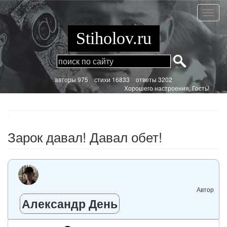
Перейти
к
Зарок
основному
давал!
содержанию
Давал
Stiholov.ru
обет!
aвторы 975
стихи
16833 ответы 3202
Хорошего настроения, Гость!
Зарок давал! Давал обет!
Автор
Александр День