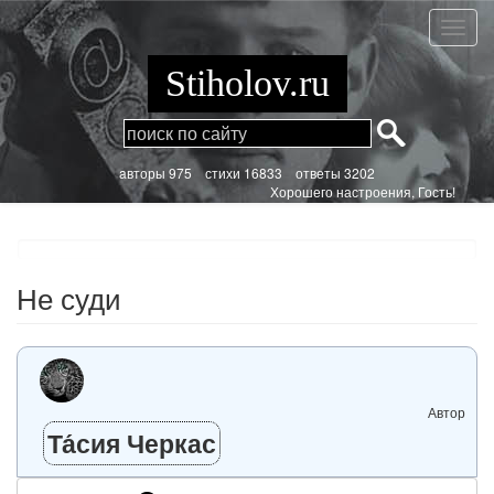
Перейти
к
Не
основному
суди
содержанию
Stiholov.ru
aвторы 975
стихи
16833 ответы 3202
Хорошего настроения, Гость!
Не суди
Автор
Та́сия Черкас