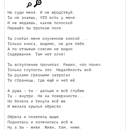
Не суди меня. И не юродствуй.

Ты не знаешь, ЧТО есть у меня.

И не ведаешь, какою полоской

Перешёл ты тропкою поля.

Ты считал меня изученною книгой ...

Только книга, видимо, не для тебя.

А по отзывам совсем не видно

Содержания. Там нет огня!

Ты вступление прочитал. Решил, что понял.

Только глупость это. Недалёкость всё.

Ты руками грязными затрогал

Те страницы, где ещё и нет её.

А душа - та - дальше и всё глубже.

Та - внутри. Не на поверхности...

Но болела и тянула всё же.

И желала крылья обрести.

Обрела и полетела выше.

Поднялась и излечилась всё ж.

Ну а ты - живи. Живи, там, ниже.
