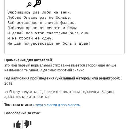
Влюбившись раз люби на веки.

Любовь бывает раз не больше.

Всё остальное я считаю фальшь.

Любимую храни от смерти и беды.

И делай всё чтоб счастлива была она.

И не бросай её одну.

Примечания для читателей:
это мой первый нормальный стих также имеется второй ещё лучше
название:И ты ушёл. И да знаю короткий сильно
Год написания произведения (указанный Автором или редактором) :
2018
✍ Я хочу получать рецензии и отзывы к произведению и обязуюсь
адекватно к ним относиться
Тематика стиха:
Стихи о любви и про любовь
Голосование за стих:
Стих
Стих
понравился
не