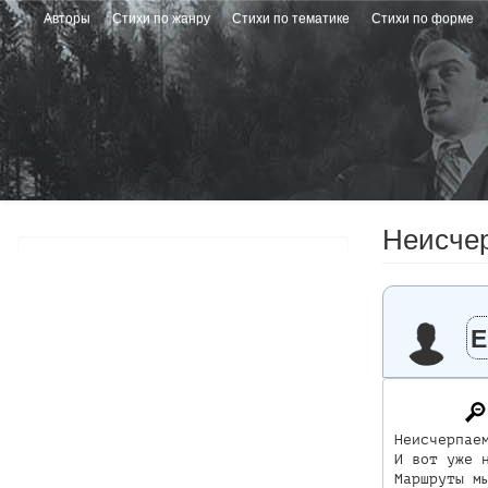
Перейти
Авторы
Стихи по жанру
Стихи по тематике
Стихи по форме
к
основному
содержанию
Неисчер
Е
Неисчерпаем
И вот уже н
Маршруты мы