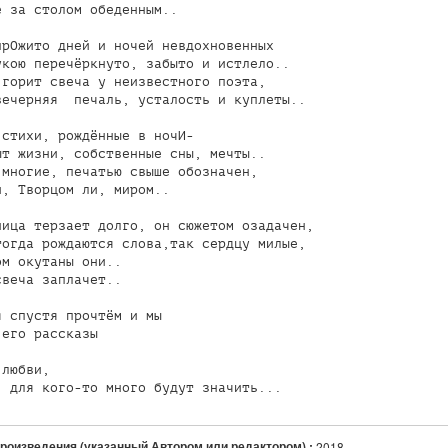
 за столом обеденным..

рОжито дней и ночей невдохновенных 

кою перечёркнуто, забыто и истлело..

горит свеча у неизвестного поэта,

ечерняя  печаль, усталость и куплеты..

стихи, рождённые в ночИ-

т жизни, собственные сны, мечты..

многие, печатью свыше обозначен,

, Творцом ли, миром..

ица терзает долго, он сюжетом озадачен,

огда рождаются слова,так сердцу милые,

м окутаны они..

веча заплачет..

 спустя прочтём и мы

его рассказы 

любви,

произведения (указанный Автором или редактором) :
2018