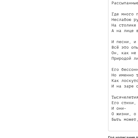
Рассыпанные
Где много п
Неслабою ру
На столике 
А на лице в
И песни, и 
Всё это опы
Он, как не 
Природой ли
Его бессонн
Но именно т
Как лоскуто
И на заре с
Тысячелетия
Его стихи, 
И они- 

О жизни, о 
Год написания 