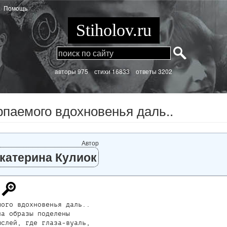
Помощь
Stiholov.ru
aвторы 975
стихи
16833 ответы 3202
паемого вдохновенья даль..
Автор
катерина Кулиок
ого вдохновенья даль..

а образы поделены

слей, где глаза-вуаль,
