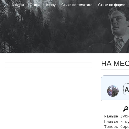
Перейти
Авторы
Стихи по жанру
Стихи по тематике
Стихи по форме
к
основному
содержанию
НА МЕ
А
Раньше Губи
Плавал и ку
Теперь бере