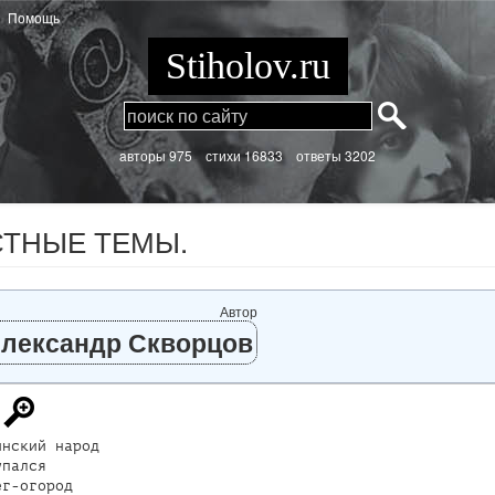
Помощь
Stiholov.ru
aвторы 975
стихи
16833 ответы 3202
СТНЫЕ ТЕМЫ.
Автор
лександр Скворцов
нский народ

пался

г-огород
