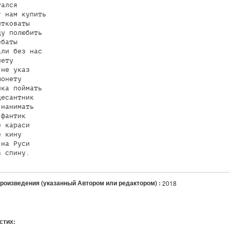
ался

 нам купить

тковаты

у полюбить

баты

ли без нас 

ету

не указ

онету

ка поймать

есантник

нанимать

фантик

 караси

 кину

на Руси

в спину.
произведения (указанный Автором или редактором) :
2018
 стих: