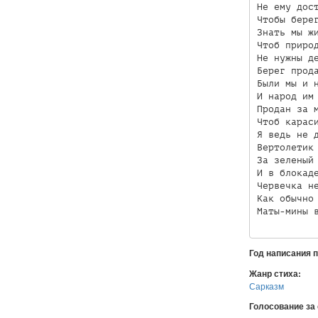
Не ему дост
Чтобы берег
Знать мы жи
Чтоб природ
Не нужны де
Берег прода
Были мы и н
И народ им 
Продан за м
Чтоб караси
Я ведь не д
Вертолетик 
За зеленый 
И в блокаде
Червечка не
Как обычно 
Маты-мины 
Год написания 
Жанр стиха:
Сарказм
Голосование за